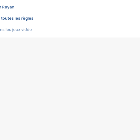
im Rayan
 toutes les règles
s les jeux vidéo
us choquant de Rockstar ? - Le scandale BULLY
e plus moche de Steam
du RÊVE tourne au CAUCHEMAR
pendant 8 heures
it… à tort
umiliés par un jeu vidéo
ire - Final Fantasy 8
ti un empire - Age of Empires
story DOFUS