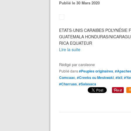
Publié le 30 Mars 2020
ETATS-UNIS CARAIBES POLYNÉSIE 
GUATEMALA HONDURAS/NICARAGUA
RICA EQUATEUR
Lire la suite
Rédigé par
caroleone
Publié dans
#Peuples originaires
,
#Apache
Comcaac
,
#Creeks ou Meskwaki
,
#Ixil
,
#Ya
#Charruas
,
#Salasaca
R