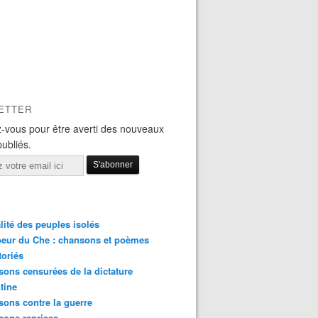
ETTER
-vous pour être averti des nouveaux
publiés.
lité des peuples isolés
eur du Che : chansons et poèmes
toriés
ons censurées de la dictature
tine
ons contre la guerre
sons reprises