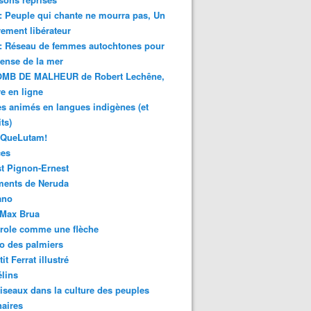
 : Peuple qui chante ne mourra pas, Un
ment libérateur
 : Réseau de femmes autochtones pour
fense de la mer
MB DE MALHEUR de Robert Lechêne,
re en ligne
s animés en langues indigènes (et
ts)
sQueLutam!
ces
t Pignon-Ernest
ments de Neruda
ano
-Max Brua
role comme une flèche
o des palmiers
it Ferrat illustré
élins
iseaux dans la culture des peuples
naires