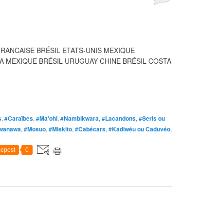
FRANCAISE BRÉSIL ETATS-UNIS MEXIQUE
 MEXIQUE BRÉSIL URUGUAY CHINE BRÉSIL COSTA
s
,
#Caraïbes
,
#Ma'ohi
,
#Nambikwara
,
#Lacandons
,
#Seris ou
wanawa
,
#Mosuo
,
#Miskito
,
#Cabécars
,
#Kadiwéu ou Caduvéo
,
epost
0