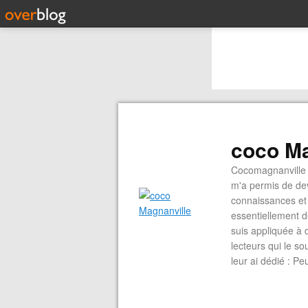
coco Ma
Cocomagnanville 
m'a permis de dev
connaissances et 
essentiellement d
suis appliquée à 
lecteurs qui le s
leur ai dédié : P