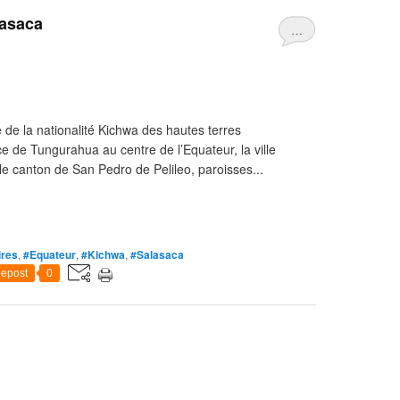
lasaca
…
 de la nationalité Kichwa des hautes terres
ce de Tungurahua au centre de l’Equateur, la ville
le canton de San Pedro de Pelileo, paroisses...
ires
,
#Equateur
,
#Kichwa
,
#Salasaca
epost
0