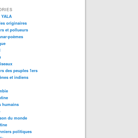
ORIES
 YALA
es originaires
urs et pollueurs
anar-poèmes
que
l
u
iseaux
rs des peuples 1ers
ènes et indiens
mbie
tine
s humains
é
son du monde
tine
nniers politiques