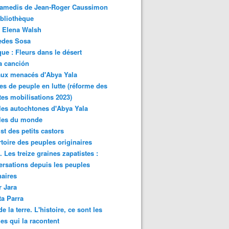
samedis de Jean-Roger Caussimon
bliothèque
 Elena Walsh
edes Sosa
ue : Fleurs dans le désert
a canción
aux menacés d'Abya Yala
es de peuple en lutte (réforme des
ites mobilisations 2023)
es autochtones d'Abya Yala
les du monde
ist des petits castors
toire des peuples originaires
 Les treize graines zapatistes :
rsations depuis les peuples
naires
r Jara
ta Parra
de la terre. L'histoire, ce sont les
es qui la racontent