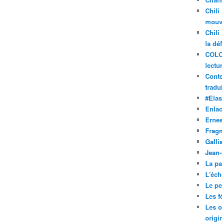
Chili
mouve
Chili
la dé
COLO
lectu
Conte
tradui
#Ela
Enla
Ernes
Frag
Galli
Jean
La pa
L'éch
Le pet
Les f
Les o
origi