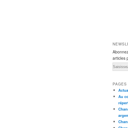
NEWSL
Abonnez
articles 
Email
PAGES
Actua
Au co
réper
Chans
argen
Chans
Chan