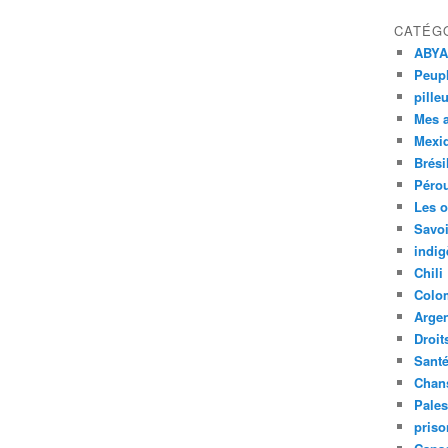
CATÉG
ABYA
Peupl
pille
Mes 
Mexi
Brési
Péro
Les o
Savoi
indig
Chili
Colo
Argen
Droit
Sant
Chan
Pales
priso