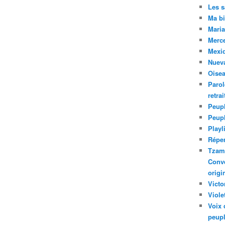
Les 
Ma bi
Maria
Merc
Mexiq
Nuev
Oise
Parol
retra
Peupl
Peup
Playl
Réper
Tzam.
Conve
origi
Victo
Viole
Voix 
peupl