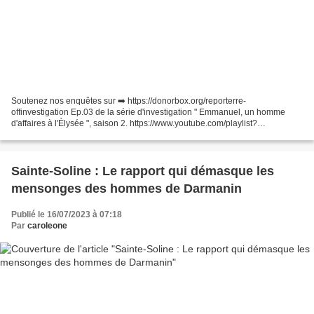
Soutenez nos enquêtes sur ➡️ https://donorbox.org/reporterre-
offinvestigation Ep.03 de la série d'investigation " Emmanuel, un homme
d'affaires à l'Élysée ", saison 2. https://www.youtube.com/playlist?
list=PLMyPb38Qf6Lf-bYrX-wNq-oz9z78m11IY ✊📣 L'histoire...
Sainte-Soline : Le rapport qui démasque les
mensonges des hommes de Darmanin
Publié le 16/07/2023 à 07:18
Par
caroleone