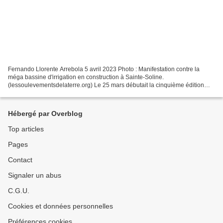
Fernando Llorente Arrebola 5 avril 2023 Photo : Manifestation contre la
méga bassine d'irrigation en construction à Sainte-Soline.
(lessoulevementsdelaterre.org) Le 25 mars débutait la cinquième édition
des Soulèvements de la Terre, un ensemble de mobilisations...
Hébergé par Overblog
Top articles
Pages
Contact
Signaler un abus
C.G.U.
Cookies et données personnelles
Préférences cookies