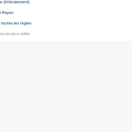
e (littéralement)
im Rayan
 toutes les règles
s les jeux vidéo
us choquant de Rockstar ? - Le scandale BULLY
e plus moche de Steam
du RÊVE tourne au CAUCHEMAR
pendant 8 heures
it… à tort
umiliés par un jeu vidéo
ire - Final Fantasy 8
ti un empire - Age of Empires
story DOFUS