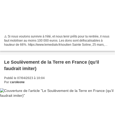
⚠️ Si nous voulons survivre à l'été, et nous tenir prêts pour la rentrée, il nous
faut mobiliser au moins 100 000 euros. Les dons sont défiscalisables à
hauteur de 66%. https://www.lemediatv.fr/soutien Sainte Soline, 25 mars,
manifestation contre les...
Le Soulèvement de la Terre en France (qu'il
faudrait imiter)
Publié le 07/04/2023 à 10:04
Par
caroleone