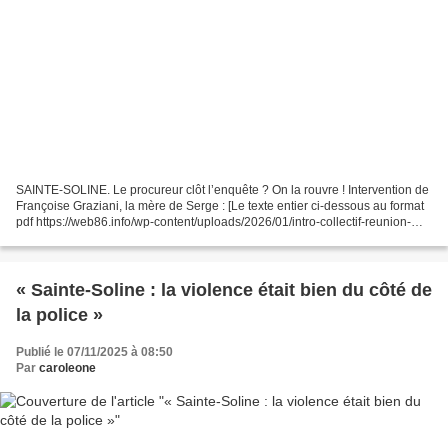
SAINTE-SOLINE. Le procureur clôt l’enquête ? On la rouvre ! Intervention de
Françoise Graziani, la mère de Serge : [Le texte entier ci-dessous au format
pdf https://web86.info/wp-content/uploads/2026/01/intro-collectif-reunion-
Poitiers.pdf] Je vais parler...
« Sainte-Soline : la violence était bien du côté de
la police »
Publié le 07/11/2025 à 08:50
Par
caroleone