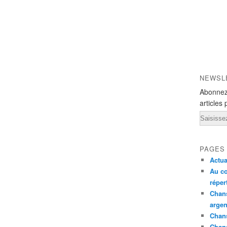
NEWSL
Abonnez
articles 
Email
PAGES
Actua
Au co
réper
Chans
argen
Chans
Chan