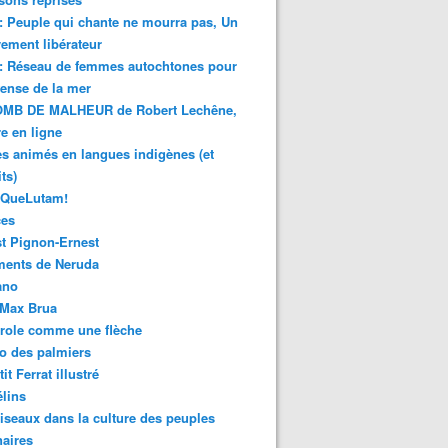
 : Peuple qui chante ne mourra pas, Un
ment libérateur
 : Réseau de femmes autochtones pour
fense de la mer
MB DE MALHEUR de Robert Lechêne,
re en ligne
s animés en langues indigènes (et
ts)
sQueLutam!
ces
t Pignon-Ernest
ments de Neruda
ano
-Max Brua
role comme une flèche
o des palmiers
it Ferrat illustré
élins
iseaux dans la culture des peuples
naires