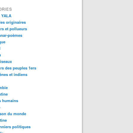
ORIES
 YALA
es originaires
urs et pollueurs
anar-poèmes
que
l
u
iseaux
rs des peuples 1ers
ènes et indiens
mbie
tine
s humains
é
son du monde
tine
nniers politiques