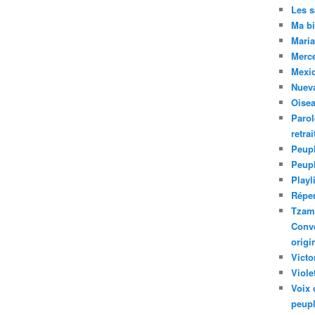
Les 
Ma bi
Maria
Merc
Mexiq
Nuev
Oise
Parol
retra
Peupl
Peup
Playl
Réper
Tzam.
Conve
origi
Victo
Viole
Voix 
peupl