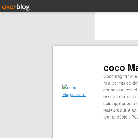
coco Ma
Cocomagnanville 
m'a permis de dev
connaissances et 
essentiellement d
suis appliquée à 
lecteurs qui le s
leur ai dédié : P