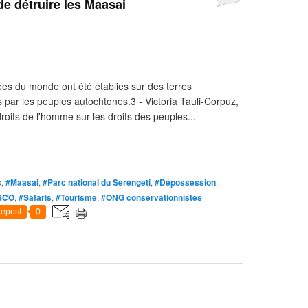
de détruire les Maasai
es du monde ont été établies sur des terres
s par les peuples autochtones.3 - Victoria Tauli-Corpuz,
oits de l'homme sur les droits des peuples...
s
,
#Maasai
,
#Parc national du Serengeti
,
#Dépossession
,
SCO
,
#Safaris
,
#Tourisme
,
#ONG conservationnistes
epost
0