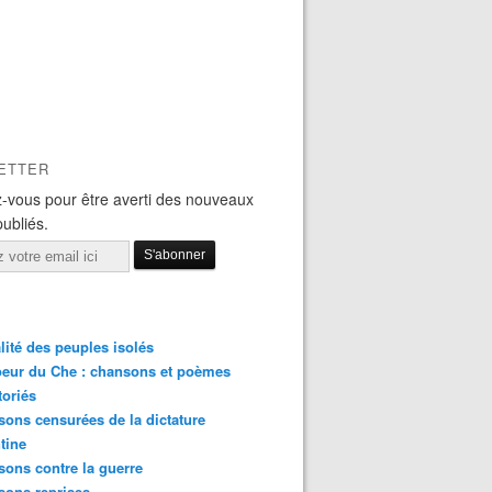
ETTER
-vous pour être averti des nouveaux
publiés.
lité des peuples isolés
eur du Che : chansons et poèmes
toriés
ons censurées de la dictature
tine
ons contre la guerre
sons reprises