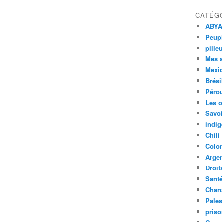
CATÉG
ABYA
Peupl
pille
Mes 
Mexi
Brési
Péro
Les o
Savoi
indig
Chili
Colo
Argen
Droit
Sant
Chan
Pales
priso