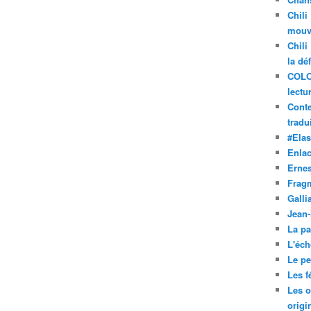
Chili
mouve
Chili
la dé
COLO
lectu
Conte
tradui
#Ela
Enla
Ernes
Frag
Galli
Jean
La pa
L'éch
Le pet
Les f
Les o
origi