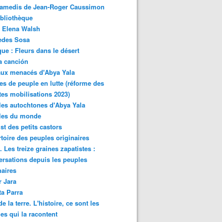
samedis de Jean-Roger Caussimon
bliothèque
 Elena Walsh
edes Sosa
ue : Fleurs dans le désert
a canción
aux menacés d'Abya Yala
es de peuple en lutte (réforme des
ites mobilisations 2023)
es autochtones d'Abya Yala
les du monde
ist des petits castors
toire des peuples originaires
 Les treize graines zapatistes :
rsations depuis les peuples
naires
r Jara
ta Parra
de la terre. L'histoire, ce sont les
es qui la racontent