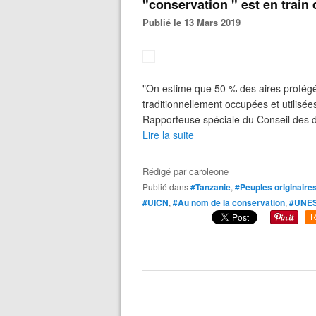
"conservation " est en train 
Publié le 13 Mars 2019
"On estime que 50 % des aires protégé
traditionnellement occupées et utilisée
Rapporteuse spéciale du Conseil des dr
Lire la suite
Rédigé par
caroleone
Publié dans
#Tanzanie
,
#Peuples originaire
#UICN
,
#Au nom de la conservation
,
#UNE
R