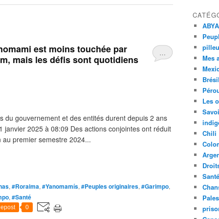
CATÉG
ABYA
Peupl
Yanomami est moins touchée par
pille
…
aim, mais les défis sont quotidiens
Mes 
Mexi
Brési
Péro
Les o
Savoi
ns du gouvernement et des entités durent depuis 2 ans
indig
1 janvier 2025 à 08:09 Des actions conjointes ont réduit
Chili
n au premier semestre 2024...
Colo
Argen
Droit
Sant
nas
,
#Roraima
,
#Yanomamís
,
#Peuples originaires
,
#Garimpo
,
Chan
impo
,
#Santé
Pales
epost
0
priso