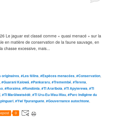
2026 Le jaguar est classé comme « quasi menacé » sur la
iale en matière de conservation de la faune sauvage, en
 la chasse excessive, mais...
 originaires
,
#Les félins
,
#Espèces menacées
,
#Conservation
,
,
#Guarani Kaiowá
,
#Pankararu
,
#Tremembé
,
#Terena
,
so
,
#Roraima
,
#Rondônia
,
#TI Arariboia
,
#TI Apyterewa
,
#TI
í
,
#TI Marãiwatsédé
,
#TI Uru-Eu-Wau-Wau
,
#Parc Indigène du
pinguari
,
#Ywi Ypuranguete
,
#Gouvernance autochtone
,
epost
0