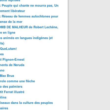
 : Peuple qui chante ne mourra pas, Un
ment libérateur
 : Réseau de femmes autochtones pour
fense de la mer
MB DE MALHEUR de Robert Lechêne,
re en ligne
s animés en langues indigènes (et
ts)
sQueLutam!
ces
t Pignon-Ernest
ments de Neruda
ano
-Max Brua
role comme une flèche
o des palmiers
it Ferrat illustré
élins
iseaux dans la culture des peuples
naires