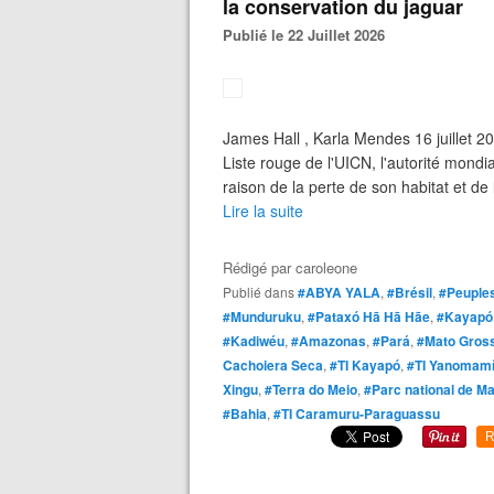
la conservation du jaguar
Publié le 22 Juillet 2026
James Hall , Karla Mendes 16 juillet 
Liste rouge de l'UICN, l'autorité mond
raison de la perte de son habitat et de
Lire la suite
Rédigé par
caroleone
Publié dans
#ABYA YALA
,
#Brésil
,
#Peuples
#Munduruku
,
#Pataxó Hã Hã Hãe
,
#Kayapó
#Kadiwéu
,
#Amazonas
,
#Pará
,
#Mato Gros
Cachoiera Seca
,
#TI Kayapó
,
#TI Yanomam
Xingu
,
#Terra do Meio
,
#Parc national de Ma
#Bahia
,
#TI Caramuru-Paraguassu
R