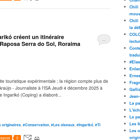
Chili
mouve
Chili
la dé
COLO
rikó créent un itinéraire
…
lectu
 Raposa Serra do Sol, Roraima
Conte
tradui
#Ela
Enla
Ernes
ite touristique expérimentale ; la région compte plus de
Frag
Araújo - Journaliste à l'ISA Jeudi 4 décembre 2025 à
Galli
 Ingarikó (Coping) a élaboré...
Jean
La pa
L'éch
Le pet
Les f
 originaires
,
#Conservation
,
#Les oiseaux
,
#Ingarikó
,
#TI
Les o
origi
epost
0