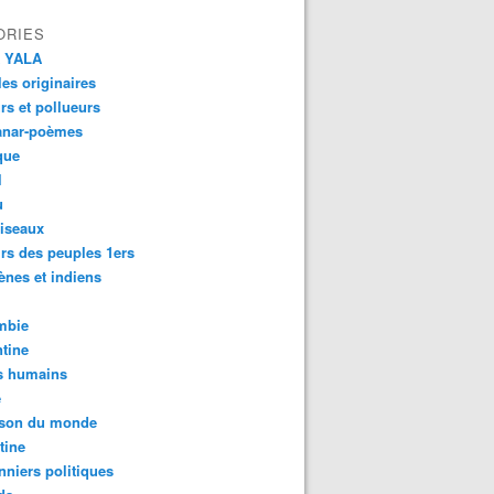
ORIES
 YALA
es originaires
urs et pollueurs
anar-poèmes
que
l
u
iseaux
rs des peuples 1ers
ènes et indiens
mbie
tine
s humains
é
son du monde
tine
nniers politiques