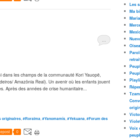
Les 
Ma bi
Maria
Merc
Mexiq
Nuev
…
Oise
Parol
retra
Peupl
Peup
 dans les champs de la communauté Kori Yauopë,
Playl
deiros/ Amazônia Real). Un avenir où les enfants jouent
Réper
es. Après des années de crise humanitaire...
Tzam.
Conve
origi
Victo
 originaires
,
#Roraima
,
#Yanomamís
,
#Yekuana
,
#Forum des
Viole
Voix 
epost
0
peupl