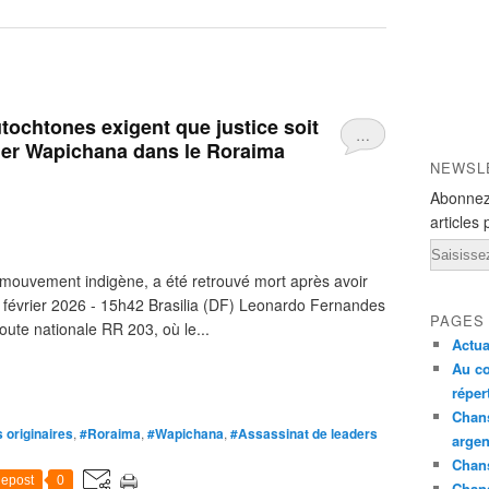
utochtones exigent que justice soit
…
eader Wapichana dans le Roraima
NEWSL
Abonnez
articles 
Email
mouvement indigène, a été retrouvé mort après avoir
7 février 2026 - 15h42 Brasilia (DF) Leonardo Fernandes
PAGES
route nationale RR 203, où le...
Actua
Au co
réper
Chans
 originaires
,
#Roraima
,
#Wapichana
,
#Assassinat de leaders
argen
Chans
epost
0
Chan