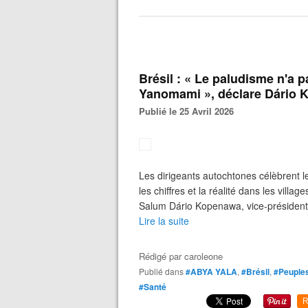
Brésil : « Le paludisme n'a pa
Yanomami », déclare Dário
Publié le 25 Avril 2026
Les dirigeants autochtones célèbrent l
les chiffres et la réalité dans les vill
Salum Dário Kopenawa, vice-président 
Lire la suite
Rédigé par
caroleone
Publié dans
#ABYA YALA
,
#Brésil
,
#Peuples
#Santé
R