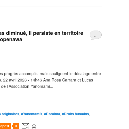
s diminué, il persiste en territoire
…
 Kopenawa
es progrès accomplis, mais soulignent le décalage entre
ages. 22 avril 2026 - 14h46 Ana Rosa Carrara et Lucas
de l'Association Yanomami...
 originaires
,
#Yanomamís
,
#Roraima
,
#Droits humains
,
epost
0