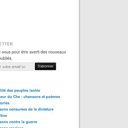
ETTER
-vous pour être averti des nouveaux
publiés.
lité des peuples isolés
eur du Che : chansons et poèmes
toriés
ons censurées de la dictature
tine
ons contre la guerre
sons reprises