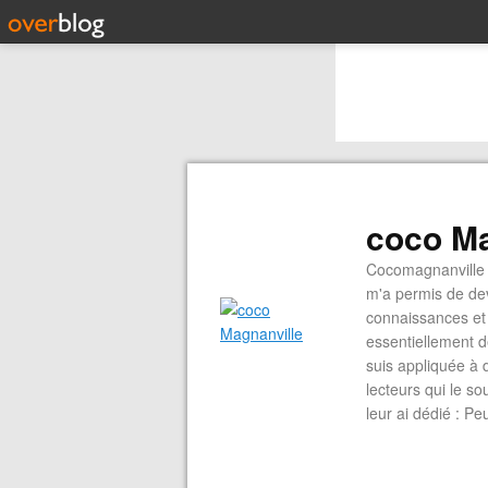
coco Ma
Cocomagnanville 
m'a permis de dev
connaissances et 
essentiellement d
suis appliquée à 
lecteurs qui le s
leur ai dédié : P