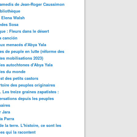
samedis de Jean-Roger Caussimon
bliothèque
 Elena Walsh
edes Sosa
ue : Fleurs dans le désert
a canción
aux menacés d'Abya Yala
es de peuple en lutte (réforme des
ites mobilisations 2023)
es autochtones d'Abya Yala
les du monde
ist des petits castors
toire des peuples originaires
 Les treize graines zapatistes :
rsations depuis les peuples
naires
r Jara
ta Parra
de la terre. L'histoire, ce sont les
es qui la racontent