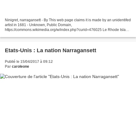
Ninigret, narragansett - By This web page claims it is made by an unidentifed
artist in 1681 - Unknown, Public Domain,
https://commons.wikimedia.org/w/index.php?curid=476025 Le Rhode Island
(RI) est un état du nord-est des EU bordé au nord et à l'est...
Etats-Unis : La nation Narragansett
Publié le 15/04/2017 à 09:12
Par
caroleone