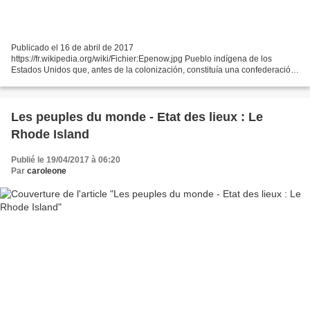
Publicado el 16 de abril de 2017
https://fr.wikipedia.org/wiki/Fichier:Epenow.jpg Pueblo indígena de los
Estados Unidos que, antes de la colonización, constituía una confederación
de grandes tribus que vivían en el sureste de Massachusetts y el actual...
Les peuples du monde - Etat des lieux : Le
Rhode Island
Publié le 19/04/2017 à 06:20
Par
caroleone