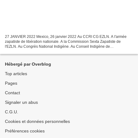
27 JANVIER 2022 Mexico, 26 janvier 2022 Au CCRI CG EZLN. A l'armée
zapatiste de libération nationale. A la Commission Sexta Zapatiste de
l'EZLN. Au Congrès National Indigène. Au Conseil Indigène de
Gouvernement et à sa porte-parole, María de Jesús Patricio...
Hébergé par Overblog
Top articles
Pages
Contact
Signaler un abus
C.G.U.
Cookies et données personnelles
Préférences cookies