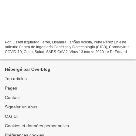
Por: Lissett Izquierdo Ferrer, Lisandra Fariñas Acosta, Irene Pérez En este
artículo: Centro de Ingeniería Genética y Biotecnología (CIGB), Coronavirus,
COVID-19, Cuba, Salud, SARS-CoV-2, Virus 13 marzo 2020 Le Dr Eduardo
Martínez Díaz, directeur du groupe...
Hébergé par Overblog
Top articles
Pages
Contact
Signaler un abus
C.G.U.
Cookies et données personnelles
Préférences cookies