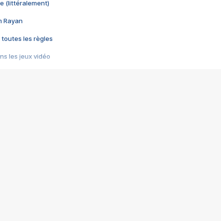
e (littéralement)
im Rayan
 toutes les règles
s les jeux vidéo
us choquant de Rockstar ? - Le scandale BULLY
e plus moche de Steam
du RÊVE tourne au CAUCHEMAR
pendant 8 heures
it… à tort
umiliés par un jeu vidéo
ire - Final Fantasy 8
ti un empire - Age of Empires
story DOFUS