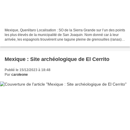
Mexique, Querétaro Localisation : SO de la Sierra Grande sur l’un des points
les plus élevés de la municipalité de San Joaquin. Nom donné car à leur
arrivée, les espagnols trouvèrent une lagune pleine de grenouilles (ranas) à
3 km de la zone. Le nom local...
Mexique : Site archéologique de El Cerrito
Publié le 15/12/2023 à 18:48
Par
caroleone