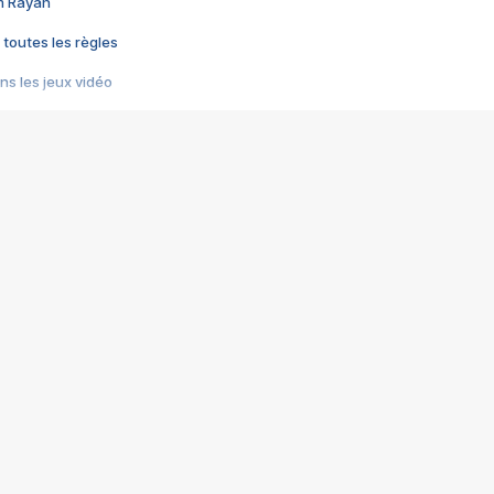
im Rayan
 toutes les règles
s les jeux vidéo
us choquant de Rockstar ? - Le scandale BULLY
e plus moche de Steam
du RÊVE tourne au CAUCHEMAR
pendant 8 heures
it… à tort
umiliés par un jeu vidéo
ire - Final Fantasy 8
ti un empire - Age of Empires
story DOFUS
tard, il crée l'un des pires jeux de tous les temps, MindsEye.