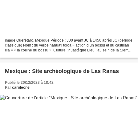
image Querétaro, Mexique Période : 300 avant JC à 1450 après JC (période
classique) Nom : du verbe nahuatl toloa = action d’un bossu et du castillan
illa = « la colline du bossu ». Culture : huastèque Lieu : au sein de la Sierra
Gorda, au sommet du Cerro...
Mexique : Site archéologique de Las Ranas
Publié le 20/12/2023 à 18:42
Par
caroleone