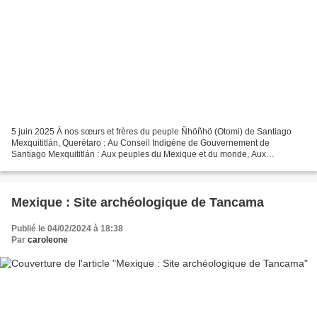
5 juin 2025 À nos sœurs et frères du peuple Ñhöñhö (Otomi) de Santiago
Mexquititlán, Querétaro : Au Conseil Indigène de Gouvernement de
Santiago Mexquititlán : Aux peuples du Mexique et du monde, Aux
organisations et groupes de défense des droits de l’homme,...
Mexique : Site archéologique de Tancama
Publié le 04/02/2024 à 18:38
Par
caroleone