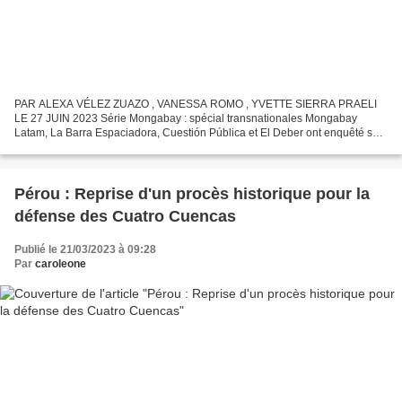
PAR ALEXA VÉLEZ ZUAZO , VANESSA ROMO , YVETTE SIERRA PRAELI
LE 27 JUIN 2023 Série Mongabay : spécial transnationales Mongabay
Latam, La Barra Espaciadora, Cuestión Pública et El Deber ont enquêté sur
les impacts de l'activité pétrolière en Équateur, en...
Pérou : Reprise d'un procès historique pour la
défense des Cuatro Cuencas
Publié le 21/03/2023 à 09:28
Par
caroleone