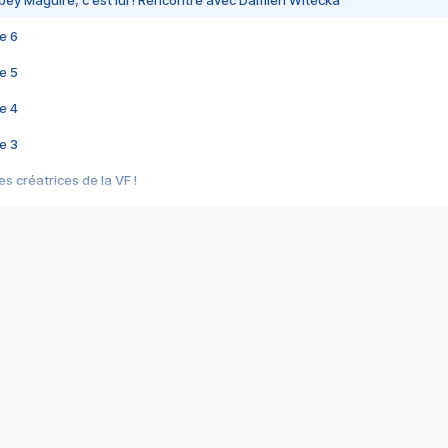
bey Maguire, c'est lui ! Rencontre avec Damien Witecka
e 6
e 5
e 4
e 3
s créatrices de la VF !
e 2
e 1
e Mektoub My Love arrive enfin ! Rencontre avec Shaïn Boumedine et Sal
i : après Toni en famille
elle réalise le bouleversant Dites lui que je l'aime
ais ! Rencontre autour de Vie privée de Rebecca Zlotowski
 de Marguerite, Grave... Rencontre avec Ella Rumpf