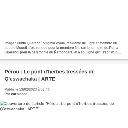
Image : Punta Querandí. Virginia Ayala, résidente de Tigre et membre du
peuple Moqoit, s'est rendue pour la première fois sur le territoire de Punta
Querandí pour la cérémonie du Ñemongaraí et a souligné qu'il s'agit d'un
lieu de rencontre entre frères...
Pérou : Le pont d'herbes tressées de
Q'eswachaka | ARTE
Publié le 13/02/2023 à 08:40
Par
caroleone