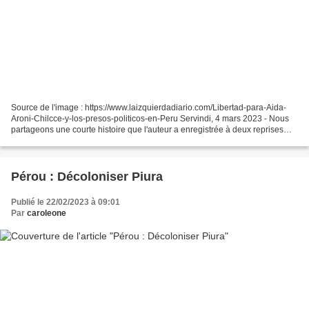
Source de l'image : https://www.laizquierdadiario.com/Libertad-para-Aida-
Aroni-Chilcce-y-los-presos-politicos-en-Peru Servindi, 4 mars 2023 - Nous
partageons une courte histoire que l'auteur a enregistrée à deux reprises
lors des manifestations dans les...
Pérou : Décoloniser Piura
Publié le 22/02/2023 à 09:01
Par
caroleone