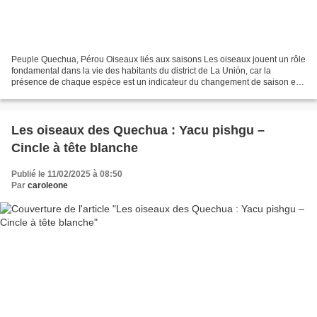
Peuple Quechua, Pérou Oiseaux liés aux saisons Les oiseaux jouent un rôle
fondamental dans la vie des habitants du district de La Unión, car la
présence de chaque espèce est un indicateur du changement de saison et
de climat. Le yana manaw est un grand...
Les oiseaux des Quechua : Yacu pishgu –
Cincle à tête blanche
Publié le 11/02/2025 à 08:50
Par
caroleone