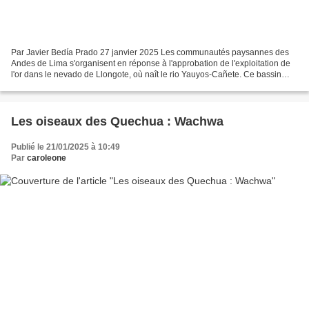
Par Javier Bedía Prado 27 janvier 2025 Les communautés paysannes des
Andes de Lima s'organisent en réponse à l'approbation de l'exploitation de
l'or dans le nevado de Llongote, où naît le rio Yauyos-Cañete. Ce bassin
traverse deux provinces agricoles...
Les oiseaux des Quechua : Wachwa
Publié le 21/01/2025 à 10:49
Par
caroleone