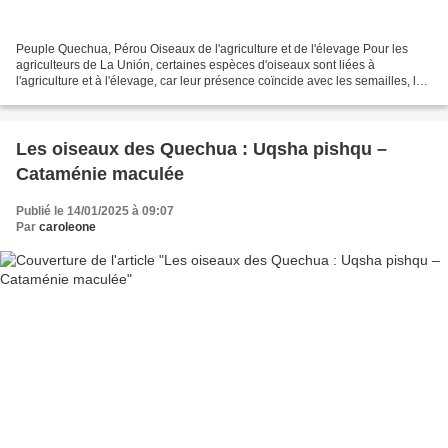
Peuple Quechua, Pérou Oiseaux de l'agriculture et de l'élevage Pour les
agriculteurs de La Unión, certaines espèces d'oiseaux sont liées à
l'agriculture et à l'élevage, car leur présence coïncide avec les semailles, la
culture et la récolte de leurs produits....
Les oiseaux des Quechua : Uqsha pishqu –
Cataménie maculée
Publié le 14/01/2025 à 09:07
Par
caroleone