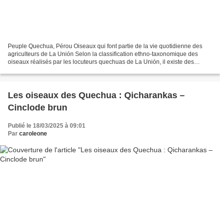
Peuple Quechua, Pérou Oiseaux qui font partie de la vie quotidienne des
agriculteurs de La Unión Selon la classification ethno-taxonomique des
oiseaux réalisés par les locuteurs quechuas de La Unión, il existe des
espèces qui ne sont liées à aucune des...
Les oiseaux des Quechua : Qicharankas –
Cinclode brun
Publié le 18/03/2025 à 09:01
Par
caroleone