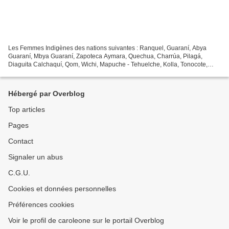
Les Femmes Indigènes des nations suivantes : Ranquel, Guaraní, Abya
Guaraní, Mbya Guaraní, Zapoteca Aymara, Quechua, Charrúa, Pilagá,
Diaguita Calchaquí, Qom, Wichi, Mapuche - Tehuelche, Kolla, Tonocote,
Chana présentes au 1er Parlement des Femmes Originaires...
Hébergé par Overblog
Top articles
Pages
Contact
Signaler un abus
C.G.U.
Cookies et données personnelles
Préférences cookies
Voir le profil de caroleone sur le portail Overblog