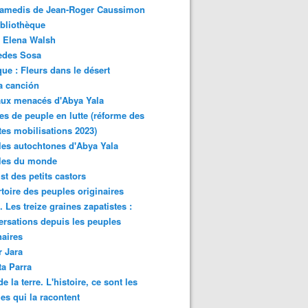
samedis de Jean-Roger Caussimon
bliothèque
 Elena Walsh
edes Sosa
ue : Fleurs dans le désert
a canción
aux menacés d'Abya Yala
es de peuple en lutte (réforme des
ites mobilisations 2023)
es autochtones d'Abya Yala
les du monde
ist des petits castors
toire des peuples originaires
 Les treize graines zapatistes :
rsations depuis les peuples
naires
r Jara
ta Parra
de la terre. L'histoire, ce sont les
es qui la racontent