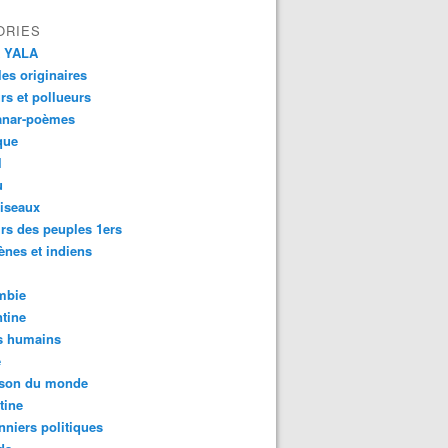
ORIES
 YALA
es originaires
urs et pollueurs
anar-poèmes
que
l
u
iseaux
rs des peuples 1ers
ènes et indiens
mbie
tine
s humains
é
son du monde
tine
nniers politiques