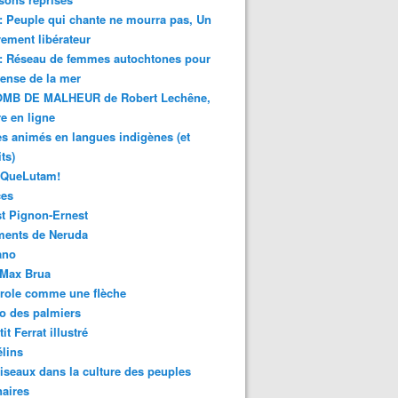
 : Peuple qui chante ne mourra pas, Un
ment libérateur
 : Réseau de femmes autochtones pour
fense de la mer
MB DE MALHEUR de Robert Lechêne,
re en ligne
s animés en langues indigènes (et
ts)
sQueLutam!
ces
t Pignon-Ernest
ments de Neruda
ano
-Max Brua
role comme une flèche
o des palmiers
it Ferrat illustré
élins
iseaux dans la culture des peuples
naires