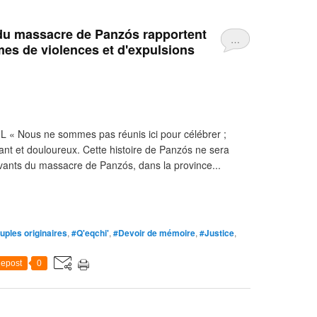
 du massacre de Panzós rapportent
…
imes de violences et d'expulsions
oL « Nous ne sommes pas réunis ici pour célébrer ;
 et douloureux. Cette histoire de Panzós ne sera
ivants du massacre de Panzós, dans la province...
uples originaires
,
#Q'eqchi'
,
#Devoir de mémoire
,
#Justice
,
epost
0