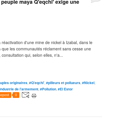
e peuple maya Q'eqchi' exige une
réactivation d'une mine de nickel à Izabal, dans le
ors que les communautés réclament sans cesse une
 consultation qui, selon elles, n'a...
uples originaires
,
#Q'eqchi'
,
#pilleurs et pollueurs
,
#Nickel
,
Industrie de l'armement
,
#Pollution
,
#El Estor
epost
0