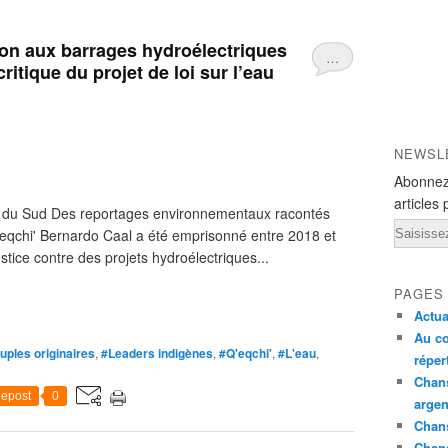
ion aux barrages hydroélectriques
…
ritique du projet de loi sur l’eau
NEWSL
Abonnez
articles 
e du Sud Des reportages environnementaux racontés
Email
'eqchi' Bernardo Caal a été emprisonné entre 2018 et
stice contre des projets hydroélectriques...
PAGES
Actua
Au co
uples originaires
,
#Leaders indigènes
,
#Q'eqchi'
,
#L'eau
,
réper
Chans
epost
0
argen
Chans
Chan