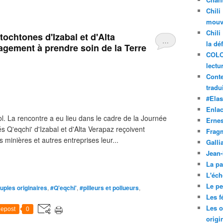
Chili
mouve
Chili
tochtones d'Izabal et d'Alta
…
la dé
agement à prendre soin de la Terre
COLO
lectu
Conte
tradui
#Ela
Enla
ol. La rencontre a eu lieu dans le cadre de la Journée
Ernes
Q'eqchi' d'Izabal et d'Alta Verapaz reçoivent
Frag
inières et autres entreprises leur...
Galli
Jean
La pa
L'éch
Le pet
uples originaires
,
#Q'eqchi'
,
#pilleurs et pollueurs
,
Les f
Les o
epost
0
origi