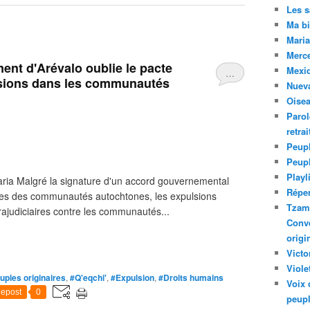
Les 
Ma bi
Maria
Merc
t d'Arévalo oublie le pacte
Mexiq
…
ulsions dans les communautés
Nuev
Oise
Parol
retra
Peupl
Peup
Playl
taria Malgré la signature d'un accord gouvernemental
Réper
ires des communautés autochtones, les expulsions
Tzam.
rajudiciaires contre les communautés...
Conve
origi
Victo
Viole
uples originaires
,
#Q'eqchi'
,
#Expulsion
,
#Droits humains
Voix 
epost
0
peupl