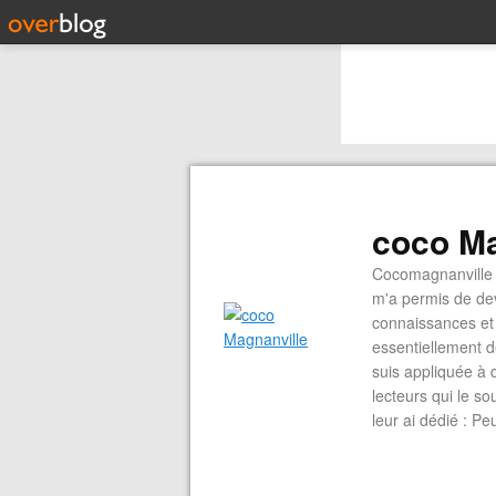
coco Ma
Cocomagnanville 
m'a permis de dev
connaissances et 
essentiellement d
suis appliquée à 
lecteurs qui le s
leur ai dédié : P