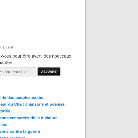
ETTER
-vous pour être averti des nouveaux
publiés.
lité des peuples isolés
eur du Che : chansons et poèmes
toriés
ons censurées de la dictature
tine
ons contre la guerre
sons reprises