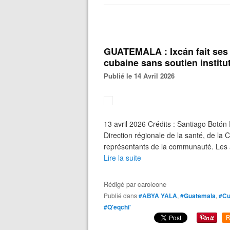
GUATEMALA : Ixcán fait ses 
cubaine sans soutien institu
Publié le 14 Avril 2026
13 avril 2026 Crédits : Santiago Botón 
Direction régionale de la santé, de l
représentants de la communauté. Les a
Lire la suite
Rédigé par
caroleone
Publié dans
#ABYA YALA
,
#Guatemala
,
#C
#Q'eqchi'
R