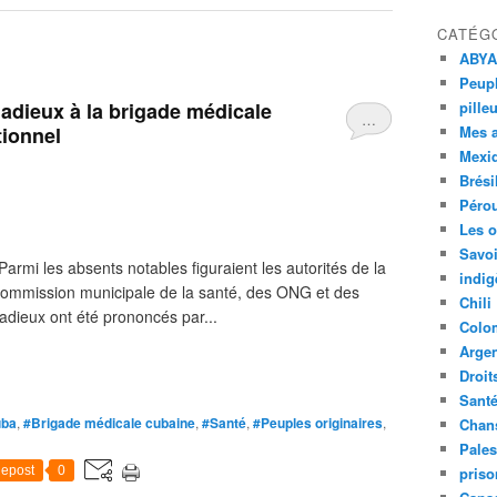
CATÉG
ABYA
Peupl
adieux à la brigade médicale
pille
…
tionnel
Mes 
Mexi
Brési
Péro
Les o
Savoi
Parmi les absents notables figuraient les autorités de la
indig
a Commission municipale de la santé, des ONG et des
Chili
dieux ont été prononcés par...
Colo
Argen
Droit
Sant
uba
,
#Brigade médicale cubaine
,
#Santé
,
#Peuples originaires
,
Chan
Pales
epost
0
priso