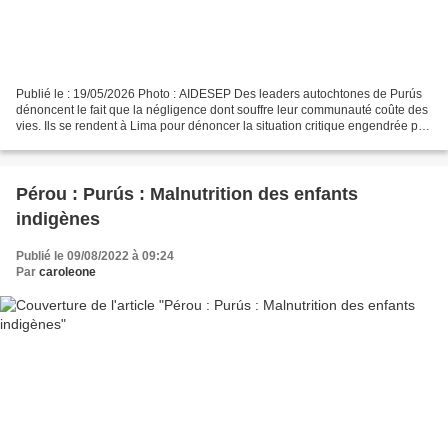
Publié le : 19/05/2026 Photo : AIDESEP Des leaders autochtones de Purús
dénoncent le fait que la négligence dont souffre leur communauté coûte des
vies. Ils se rendent à Lima pour dénoncer la situation critique engendrée par
le manque d'accès à Internet....
Pérou : Purús : Malnutrition des enfants
indigènes
Publié le 09/08/2022 à 09:24
Par
caroleone