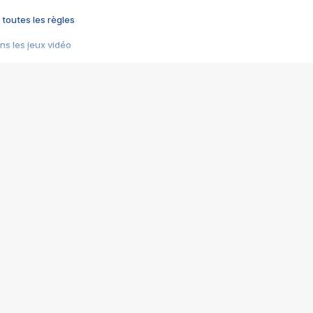
 toutes les règles
s les jeux vidéo
us choquant de Rockstar ? - Le scandale BULLY
e plus moche de Steam
du RÊVE tourne au CAUCHEMAR
pendant 8 heures
it… à tort
umiliés par un jeu vidéo
ire - Final Fantasy 8
ti un empire - Age of Empires
story DOFUS
tard, il crée l'un des pires jeux de tous les temps, MindsEye.