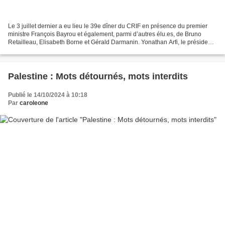
Le 3 juillet dernier a eu lieu le 39e dîner du CRIF en présence du premier
ministre François Bayrou et également, parmi d’autres élu.es, de Bruno
Retailleau, Elisabeth Borne et Gérald Darmanin. Yonathan Arfi, le président
du CRIF, a délivré un discours...
Palestine : Mots détournés, mots interdits
Publié le 14/10/2024 à 10:18
Par
caroleone