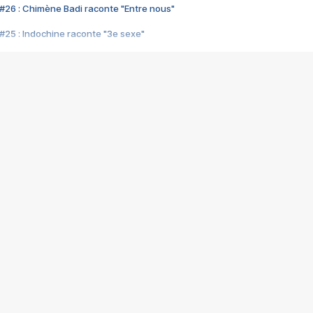
#26 : Chimène Badi raconte "Entre nous"
#25 : Indochine raconte "3e sexe"
#24 : Zaho raconte "C'est chelou"
#23 : Patrick Bruel raconte "Au café des délices"
#22 : Kyo raconte "Le chemin"
#21 : Nolwenn Leroy raconte "Cassé"
#20 : Patrick Hernandez raconte "Born to be alive"
#19 : Lorie raconte "Près de moi"
#18 : Michael Jones raconte "A nos actes manqués" (avec Jean-Jacque
#17 : Khaled raconte "Aïcha"
#16 : Corneille raconte "Parce qu'on vient de loin"
#15 : Indochine raconte "L'aventurier"
14 : Lorie raconte "Sur un air latino"