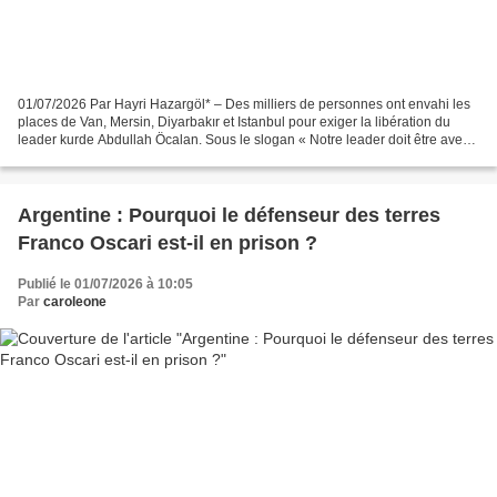
01/07/2026 Par Hayri Hazargöl* – Des milliers de personnes ont envahi les
places de Van, Mersin, Diyarbakır et Istanbul pour exiger la libération du
leader kurde Abdullah Öcalan. Sous le slogan « Notre leader doit être avec
nous », les manifestants brandissaient...
Argentine : Pourquoi le défenseur des terres
Franco Oscari est-il en prison ?
Publié le 01/07/2026 à 10:05
Par
caroleone