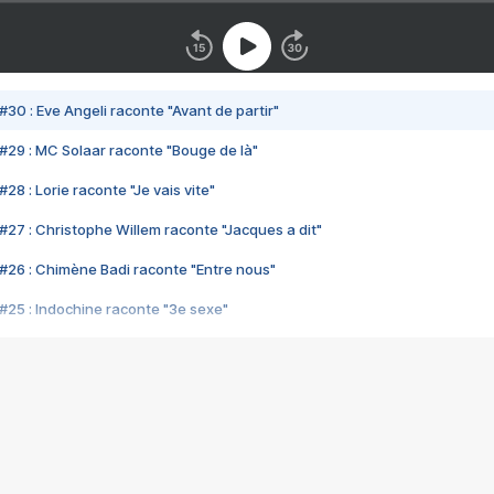
#30 : Eve Angeli raconte "Avant de partir"
#29 : MC Solaar raconte "Bouge de là"
28 : Lorie raconte "Je vais vite"
#27 : Christophe Willem raconte "Jacques a dit"
#26 : Chimène Badi raconte "Entre nous"
#25 : Indochine raconte "3e sexe"
#24 : Zaho raconte "C'est chelou"
#23 : Patrick Bruel raconte "Au café des délices"
#22 : Kyo raconte "Le chemin"
#21 : Nolwenn Leroy raconte "Cassé"