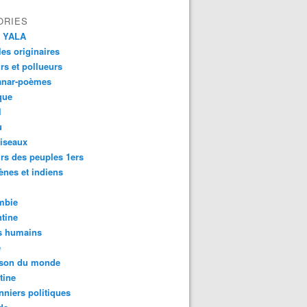
ORIES
 YALA
es originaires
urs et pollueurs
anar-poèmes
que
l
u
iseaux
rs des peuples 1ers
ènes et indiens
mbie
tine
s humains
é
son du monde
tine
nniers politiques