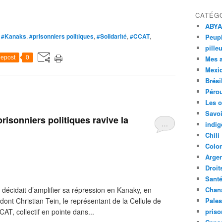
CATÉG
ABYA
,
#Kanaks
,
#prisonniers politiques
,
#Solidarité
,
#CCAT
,
Peupl
pille
epost
0
Mes 
Mexi
Brési
Péro
Les o
Savoi
risonniers politiques ravive la
…
indig
Chili
Colo
Argen
Droit
Sant
s décidait d’amplifier sa répression en Kanaky, en
Chan
dont Christian Tein, le représentant de la Cellule de
Pales
AT, collectif en pointe dans...
priso