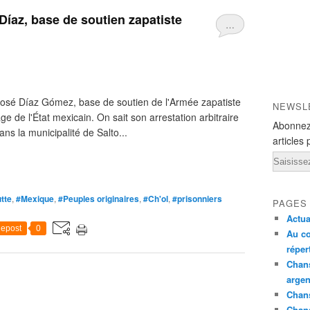
Díaz, base de soutien zapatiste
…
José Díaz Gómez, base de soutien de l'Armée zapatiste
NEWSL
age de l'État mexicain. On sait son arrestation arbitraire
Abonnez
ns la municipalité de Salto...
articles 
Email
tte
,
#Mexique
,
#Peuples originaires
,
#Ch'ol
,
#prisonniers
PAGES
Actua
epost
0
Au co
réper
Chans
argen
Chans
Chan