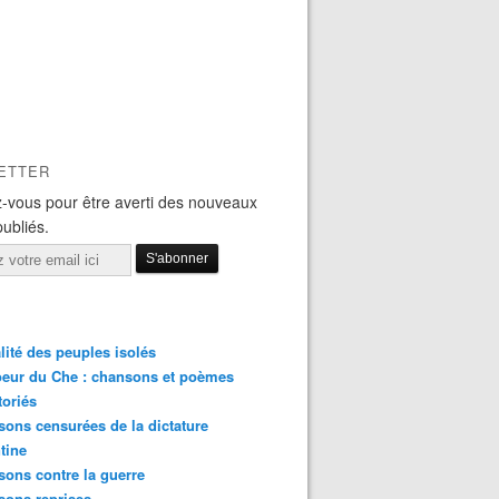
ETTER
-vous pour être averti des nouveaux
publiés.
lité des peuples isolés
eur du Che : chansons et poèmes
toriés
ons censurées de la dictature
tine
ons contre la guerre
sons reprises