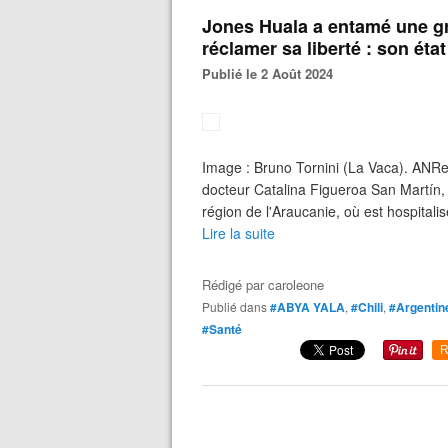
Jones Huala a entamé une gr
réclamer sa liberté : son ét
Publié le 2 Août 2024
Image : Bruno Tornini (La Vaca). ANRe
docteur Catalina Figueroa San Martín, d
région de l'Araucanie, où est hospital
Lire la suite
Rédigé par
caroleone
Publié dans
#ABYA YALA
,
#Chili
,
#Argentin
#Santé
R