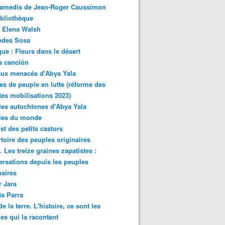
samedis de Jean-Roger Caussimon
bliothèque
 Elena Walsh
edes Sosa
ue : Fleurs dans le désert
a canción
aux menacés d'Abya Yala
es de peuple en lutte (réforme des
ites mobilisations 2023)
es autochtones d'Abya Yala
les du monde
ist des petits castors
toire des peuples originaires
 Les treize graines zapatistes :
rsations depuis les peuples
naires
r Jara
ta Parra
de la terre. L'histoire, ce sont les
es qui la racontent