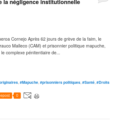
e la négligence institutionnelle
ueroa Cornejo Après 62 jours de grève de la faim, le
Arauco Malleco (CAM) et prisonnier politique mapuche,
 le complexe pénitentiaire de...
riginaires
,
#Mapuche
,
#prisonniers politiques
,
#Santé
,
#Droits
epost
0