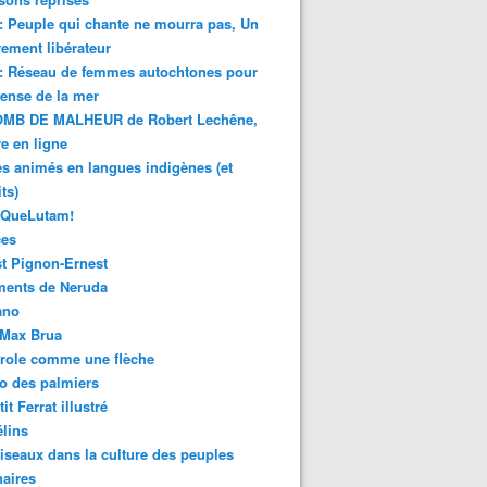
 : Peuple qui chante ne mourra pas, Un
ment libérateur
 : Réseau de femmes autochtones pour
fense de la mer
MB DE MALHEUR de Robert Lechêne,
re en ligne
s animés en langues indigènes (et
ts)
sQueLutam!
ces
t Pignon-Ernest
ments de Neruda
ano
-Max Brua
role comme une flèche
o des palmiers
it Ferrat illustré
élins
iseaux dans la culture des peuples
naires