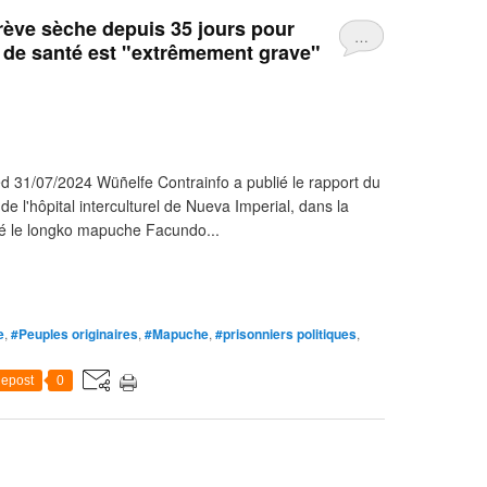
ève sèche depuis 35 jours pour
…
at de santé est "extrêmement grave"
d 31/07/2024 Wüñelfe Contrainfo a publié le rapport du
e l'hôpital interculturel de Nueva Imperial, dans la
isé le longko mapuche Facundo...
e
,
#Peuples originaires
,
#Mapuche
,
#prisonniers politiques
,
epost
0