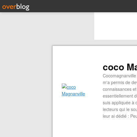
coco Ma
Cocomagnanville 
m'a permis de dev
connaissances et 
essentiellement d
suis appliquée à 
lecteurs qui le s
leur ai dédié : P