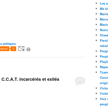
Les 
Ma bi
Maria
Merc
Mexiq
Nuev
Oise
Parol
s politiques
retra
epost
0
Peupl
Peup
Playl
Réper
Tzam.
Conve
C.C.A.T. incarcérés et exilés
…
origi
Victo
Viole
Voix 
peupl