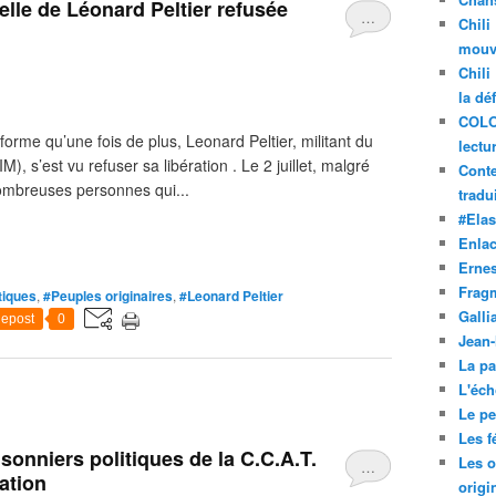
elle de Léonard Peltier refusée
…
Chili
mouve
Chili
la dé
COLO
forme qu’une fois de plus, Leonard Peltier, militant du
lectu
 s’est vu refuser sa libération . Le 2 juillet, malgré
Conte
 nombreuses personnes qui...
tradui
#Ela
Enla
Ernes
Frag
tiques
,
#Peuples originaires
,
#Leonard Peltier
Galli
epost
0
Jean
La pa
L'éch
Le pet
Les f
sonniers politiques de la C.C.A.T.
Les o
…
ation
origi