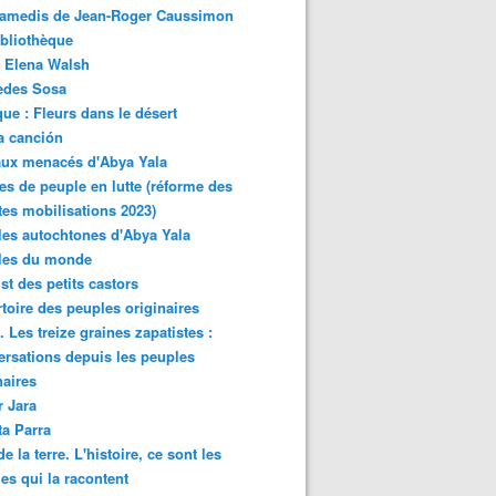
samedis de Jean-Roger Caussimon
bliothèque
 Elena Walsh
edes Sosa
ue : Fleurs dans le désert
a canción
aux menacés d'Abya Yala
es de peuple en lutte (réforme des
ites mobilisations 2023)
es autochtones d'Abya Yala
les du monde
ist des petits castors
toire des peuples originaires
 Les treize graines zapatistes :
rsations depuis les peuples
naires
r Jara
ta Parra
de la terre. L'histoire, ce sont les
es qui la racontent