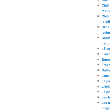
Chili
mouve
Chili
la dé
COLO
lectu
Conte
tradui
#Ela
Enla
Ernes
Frag
Galli
Jean
La pa
L'éch
Le pet
Les f
Les o
origi