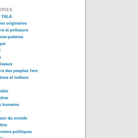
ORIES
 YALA
es originaires
urs et pollueurs
anar-poèmes
que
l
u
iseaux
rs des peuples 1ers
ènes et indiens
mbie
tine
s humains
é
son du monde
tine
nniers politiques