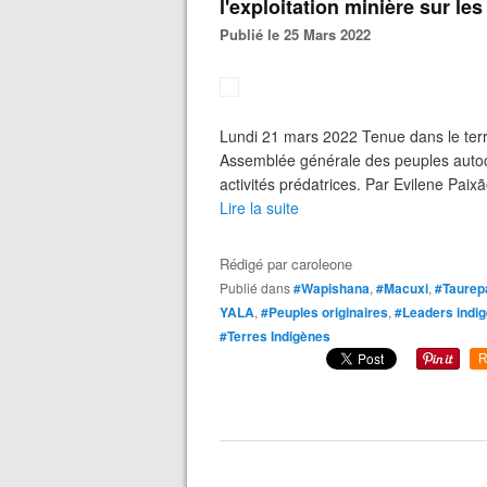
l'exploitation minière sur le
Publié le 25 Mars 2022
Lundi 21 mars 2022 Tenue dans le terr
Assemblée générale des peuples autoc
activités prédatrices. Par Evilene Paixã
Lire la suite
Rédigé par
caroleone
Publié dans
#Wapishana
,
#Macuxi
,
#Taurep
YALA
,
#Peuples originaires
,
#Leaders indi
#Terres Indigènes
R