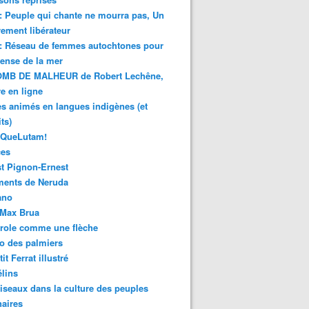
 : Peuple qui chante ne mourra pas, Un
ment libérateur
 : Réseau de femmes autochtones pour
fense de la mer
MB DE MALHEUR de Robert Lechêne,
re en ligne
s animés en langues indigènes (et
ts)
sQueLutam!
ces
t Pignon-Ernest
ments de Neruda
ano
-Max Brua
role comme une flèche
o des palmiers
it Ferrat illustré
élins
iseaux dans la culture des peuples
naires