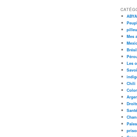
CATÉG
ABYA
Peupl
pille
Mes 
Mexi
Brési
Péro
Les o
Savoi
indig
Chili
Colo
Argen
Droit
Sant
Chan
Pales
priso