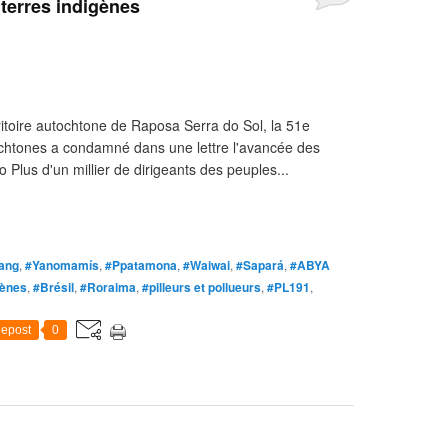
s terres indigènes
itoire autochtone de Raposa Serra do Sol, la 51e
htones a condamné dans une lettre l'avancée des
o Plus d'un millier de dirigeants des peuples...
ang
,
#Yanomamís
,
#Ppatamona
,
#Waiwai
,
#Sapará
,
#ABYA
gènes
,
#Brésil
,
#Roraima
,
#pilleurs et pollueurs
,
#PL191
,
epost
0