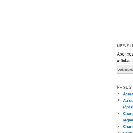
NEWSL
Abonnez
articles 
Email
PAGES
Actua
Au co
réper
Chans
argen
Chans
Chan