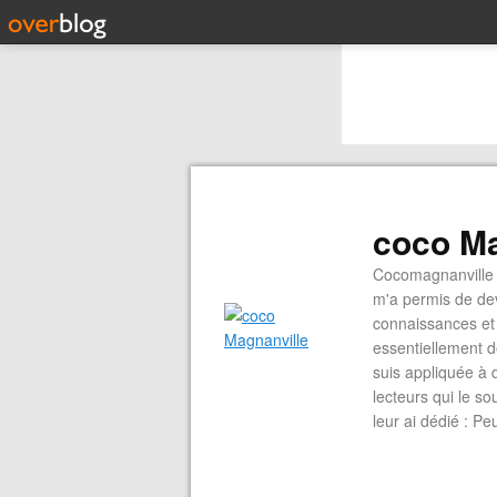
coco Ma
Cocomagnanville 
m'a permis de dev
connaissances et 
essentiellement d
suis appliquée à 
lecteurs qui le s
leur ai dédié : P