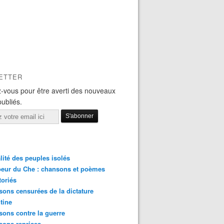
ETTER
-vous pour être averti des nouveaux
publiés.
lité des peuples isolés
eur du Che : chansons et poèmes
toriés
ons censurées de la dictature
tine
ons contre la guerre
sons reprises