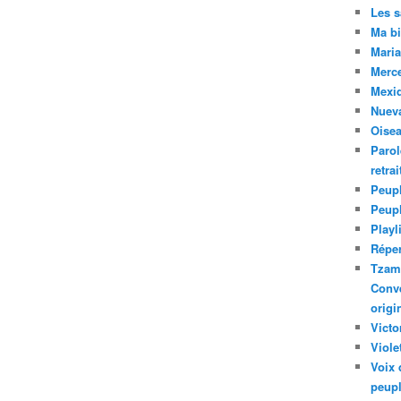
Les 
Ma bi
Maria
Merc
Mexiq
Nuev
Oise
Parol
retra
Peupl
Peup
Playl
Réper
Tzam.
Conve
origi
Victo
Viole
Voix 
peupl