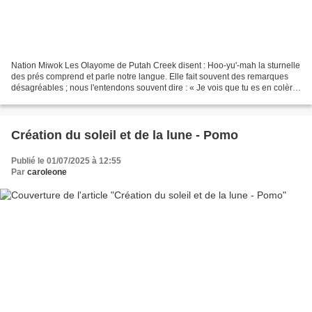
Nation Miwok Les Olayome de Putah Creek disent : Hoo-yu'-mah la sturnelle
des prés comprend et parle notre langue. Elle fait souvent des remarques
désagréables ; nous l'entendons souvent dire : « Je vois que tu es en colère
» et d'autres choses méchantes....
Création du soleil et de la lune - Pomo
Publié le 01/07/2025 à 12:55
Par
caroleone