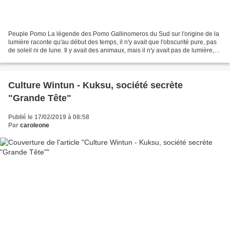
Peuple Pomo La légende des Pomo Gallinomeros du Sud sur l'origine de la
lumière raconte qu'au début des temps, il n'y avait que l'obscurité pure, pas
de soleil ni de lune. Il y avait des animaux, mais il n'y avait pas de lumière,
donc ils ne pouvaient...
Culture Wintun - Kuksu, société secrète
"Grande Tête"
Publié le 17/02/2019 à 08:58
Par
caroleone