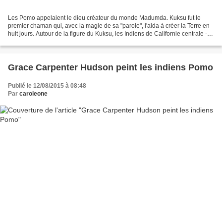
Les Pomo appelaient le dieu créateur du monde Madumda. Kuksu fut le
premier chaman qui, avec la magie de sa "parole", l'aida à créer la Terre en
huit jours. Autour de la figure du Kuksu, les Indiens de Californie centrale -en
particulier Maidu, Pomo et...
Grace Carpenter Hudson peint les indiens Pomo
Publié le 12/08/2015 à 08:48
Par
caroleone