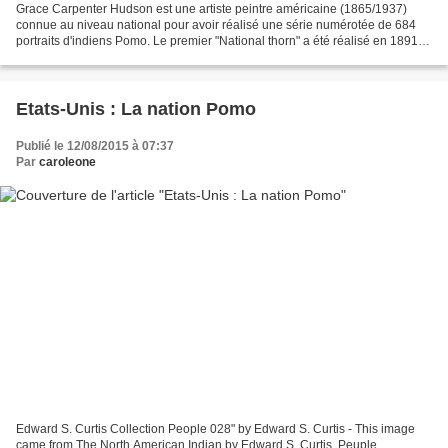
Grace Carpenter Hudson est une artiste peintre américaine (1865/1937)
connue au niveau national pour avoir réalisé une série numérotée de 684
portraits d'indiens Pomo. Le premier "National thorn" a été réalisé en 1891 et
le dernier en 1935. Nous pouvons...
Etats-Unis : La nation Pomo
Publié le 12/08/2015 à 07:37
Par
caroleone
Edward S. Curtis Collection People 028" by Edward S. Curtis - This image
came from The North American Indian by Edward S. Curtis. Peuple