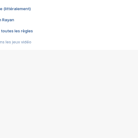
e (littéralement)
im Rayan
 toutes les règles
s les jeux vidéo
us choquant de Rockstar ? - Le scandale BULLY
e plus moche de Steam
du RÊVE tourne au CAUCHEMAR
pendant 8 heures
it… à tort
umiliés par un jeu vidéo
ire - Final Fantasy 8
ti un empire - Age of Empires