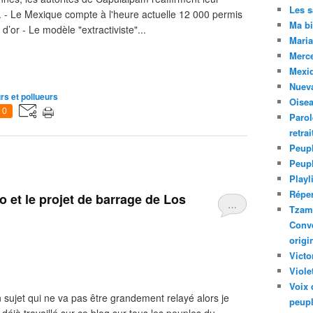
Les 
re. - Le Mexique compte à l'heure actuelle 12 000 permis
Ma bi
d’or - Le modèle "extractiviste"...
Maria
Merc
Mexiq
Nuev
urs et pollueurs
Oise
0
Parol
retra
Peupl
Peup
Playl
Réper
o et le projet de barrage de Los
…
Tzam.
Conve
origi
Victo
Viole
Voix 
Un sujet qui ne va pas être grandement relayé alors je
peupl