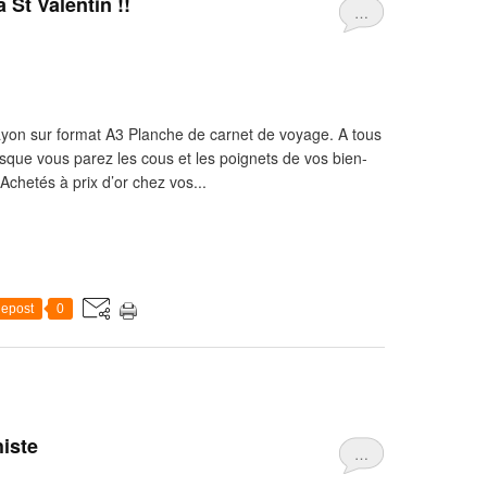
a St Valentin !!
…
rayon sur format A3 Planche de carnet de voyage. A tous
rsque vous parez les cous et les poignets de vos bien-
Achetés à prix d’or chez vos...
epost
0
iste
…