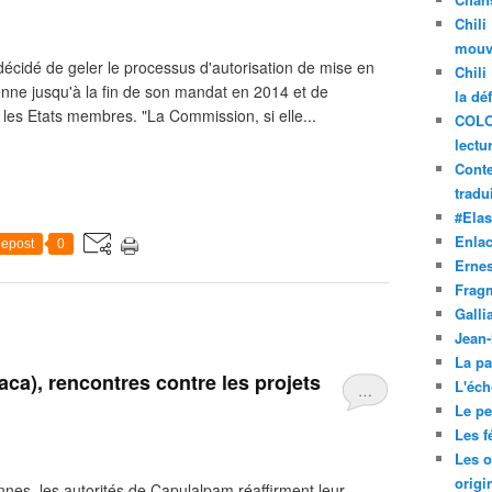
Chili
mouve
idé de geler le processus d'autorisation de mise en
Chili
ne jusqu'à la fin de son mandat en 2014 et de
la dé
les Etats membres. "La Commission, si elle...
COLO
lectu
Conte
tradui
#Ela
Enla
epost
0
Ernes
Frag
Galli
Jean
La pa
a), rencontres contre les projets
L'éch
…
Le pet
Les f
Les o
origi
es, les autorités de Capulalpam réaffirment leur