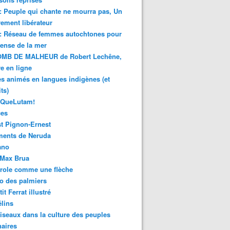
 : Peuple qui chante ne mourra pas, Un
ment libérateur
 : Réseau de femmes autochtones pour
fense de la mer
MB DE MALHEUR de Robert Lechêne,
re en ligne
s animés en langues indigènes (et
ts)
sQueLutam!
ces
t Pignon-Ernest
ments de Neruda
ano
-Max Brua
role comme une flèche
o des palmiers
it Ferrat illustré
élins
iseaux dans la culture des peuples
naires