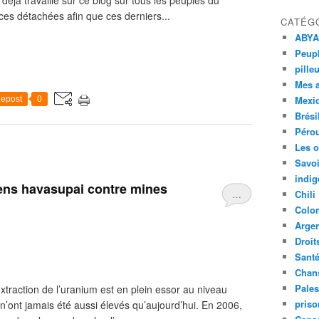
éjà travaillé sur ce blog sur tous les peuples du
ces détachées afin que ces derniers...
CATÉG
ABYA
Peupl
pille
Mes 
Mexi
epost
0
Brési
Péro
Les o
Savoi
indig
ens havasupai contre mines
…
Chili
Colo
Argen
Droit
Sant
Chan
Pales
’extraction de l’uranium est en plein essor au niveau
priso
n’ont jamais été aussi élevés qu’aujourd’hui. En 2006,