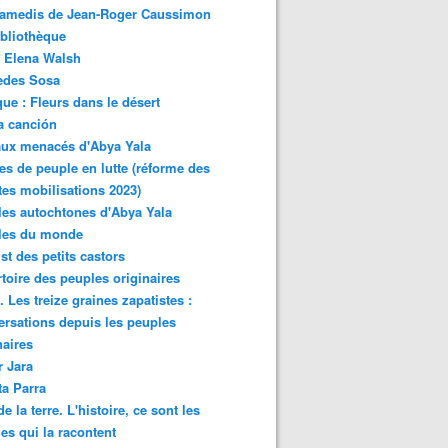
samedis de Jean-Roger Caussimon
bliothèque
 Elena Walsh
edes Sosa
ue : Fleurs dans le désert
a canción
aux menacés d'Abya Yala
es de peuple en lutte (réforme des
ites mobilisations 2023)
es autochtones d'Abya Yala
les du monde
ist des petits castors
toire des peuples originaires
 Les treize graines zapatistes :
rsations depuis les peuples
naires
r Jara
ta Parra
de la terre. L'histoire, ce sont les
es qui la racontent