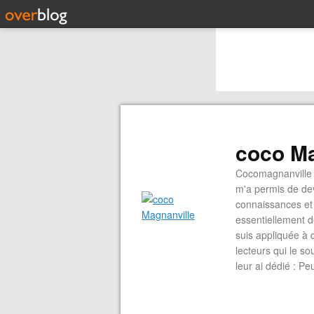
coco Ma
Cocomagnanville 
m'a permis de dev
connaissances et 
essentiellement d
suis appliquée à 
lecteurs qui le s
leur ai dédié : P