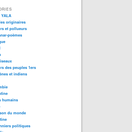
ORIES
 YALA
es originaires
urs et pollueurs
anar-poèmes
que
l
u
iseaux
rs des peuples 1ers
ènes et indiens
mbie
tine
s humains
é
son du monde
tine
nniers politiques