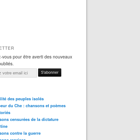
ETTER
-vous pour être averti des nouveaux
publiés.
lité des peuples isolés
eur du Che : chansons et poèmes
toriés
ons censurées de la dictature
tine
ons contre la guerre
sons reprises