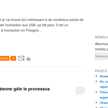
t je l'ai trouvé fort intéressant à de nombreux points de
de l'extraction aux USA, ça fait peur. Il est un
 l'extraction en Pologne...
NEWSL
Abonnez
articles 
Email
epost
0
PAGES
Actua
Au co
réper
enne gèle le processus
…
Chans
argen
Chans
Chan