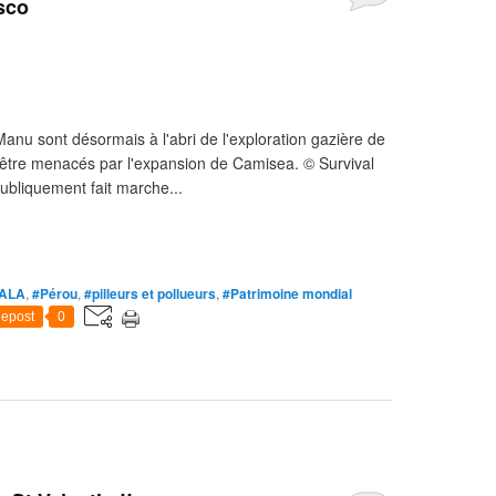
sco
Manu sont désormais à l'abri de l'exploration gazière de
d'être menacés par l'expansion de Camisea. © Survival
publiquement fait marche...
YALA
,
#Pérou
,
#pilleurs et pollueurs
,
#Patrimoine mondial
epost
0