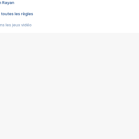
im Rayan
 toutes les règles
s les jeux vidéo
us choquant de Rockstar ? - Le scandale BULLY
e plus moche de Steam
du RÊVE tourne au CAUCHEMAR
pendant 8 heures
it… à tort
umiliés par un jeu vidéo
ire - Final Fantasy 8
ti un empire - Age of Empires
story DOFUS
tard, il crée l'un des pires jeux de tous les temps, MindsEye.