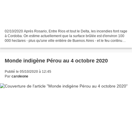
02/10/2020 Après Rosario, Entre Rios et tout le Delta, les incendies font rage
à Cordoba. On estime actuellement que la surface brûlée est d'environ 100
000 hectares - plus qu'une ville entière de Buenos Aires - et le feu continue.
Le développement immobilier,...
Monde indigène Pérou au 4 octobre 2020
Publié le 05/10/2020 à 12:45
Par
caroleone