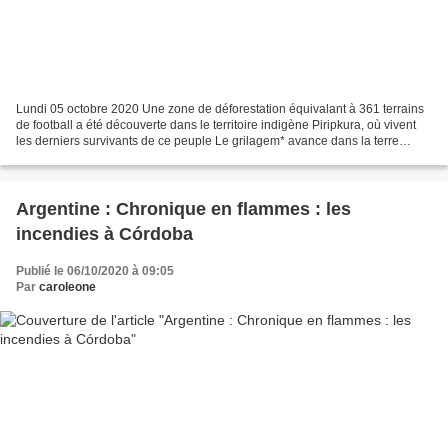
Lundi 05 octobre 2020 Une zone de déforestation équivalant à 361 terrains
de football a été découverte dans le territoire indigène Piripkura, où vivent
les derniers survivants de ce peuple Le grilagem* avance dans la terre
indigène Piripkura (Mato Grosso)...
Argentine : Chronique en flammes : les
incendies à Córdoba
Publié le 06/10/2020 à 09:05
Par
caroleone