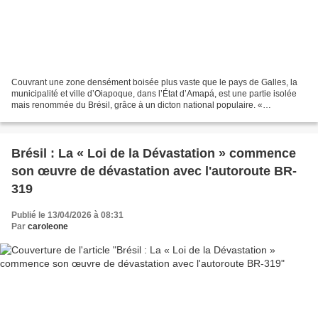
Couvrant une zone densément boisée plus vaste que le pays de Galles, la
municipalité et ville d’Oiapoque, dans l’État d’Amapá, est une partie isolée
mais renommée du Brésil, grâce à un dicton national populaire. «
D’Oiapoque à Chuí » met en évidence les...
Brésil : La « Loi de la Dévastation » commence
son œuvre de dévastation avec l'autoroute BR-
319
Publié le 13/04/2026 à 08:31
Par
caroleone