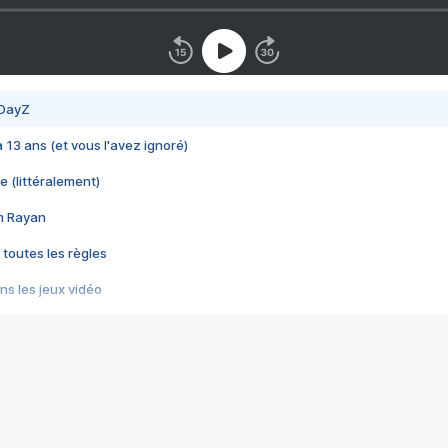
 DayZ
 a 13 ans (et vous l'avez ignoré)
e (littéralement)
im Rayan
 toutes les règles
s les jeux vidéo
us choquant de Rockstar ? - Le scandale BULLY
e plus moche de Steam
du RÊVE tourne au CAUCHEMAR
pendant 8 heures