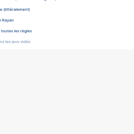
e (littéralement)
im Rayan
 toutes les règles
s les jeux vidéo
us choquant de Rockstar ? - Le scandale BULLY
e plus moche de Steam
du RÊVE tourne au CAUCHEMAR
pendant 8 heures
it… à tort
umiliés par un jeu vidéo
ire - Final Fantasy 8
ti un empire - Age of Empires