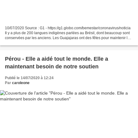
10/07/2020 Source : G1 - https://g1.globo.com/bemestar/coronavirus/noticia
Il y a plus de 200 langues indigènes parlées au Brésil, dont beaucoup sont
conservées par les anciens. Les Guajajaras ont des fêtes pour maintenir la
tradition. Les Karipunas ont...
Pérou - Elle a aidé tout le monde. Elle a
maintenant besoin de notre soutien
Publié le 14/07/2020 à 12:24
Par
caroleone