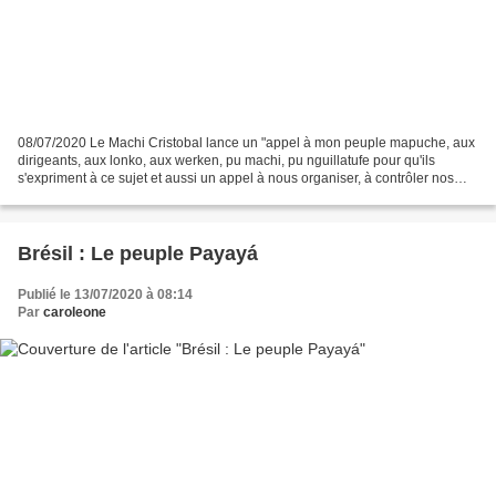
08/07/2020 Le Machi Cristobal lance un "appel à mon peuple mapuche, aux
dirigeants, aux lonko, aux werken, pu machi, pu nguillatufe pour qu'ils
s'expriment à ce sujet et aussi un appel à nous organiser, à contrôler nos
territoires et aussi parce que nous...
Brésil : Le peuple Payayá
Publié le 13/07/2020 à 08:14
Par
caroleone