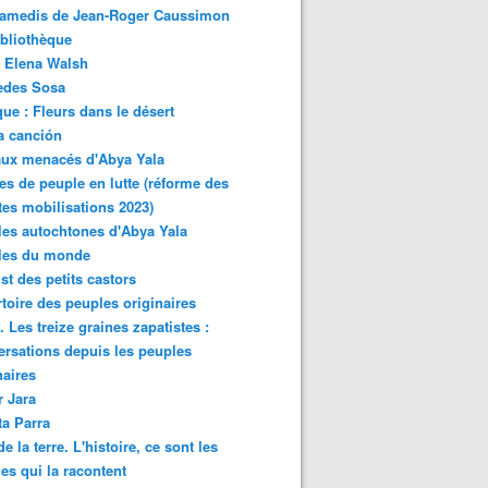
samedis de Jean-Roger Caussimon
bliothèque
 Elena Walsh
edes Sosa
ue : Fleurs dans le désert
a canción
aux menacés d'Abya Yala
es de peuple en lutte (réforme des
ites mobilisations 2023)
es autochtones d'Abya Yala
les du monde
ist des petits castors
toire des peuples originaires
 Les treize graines zapatistes :
rsations depuis les peuples
naires
r Jara
ta Parra
de la terre. L'histoire, ce sont les
es qui la racontent