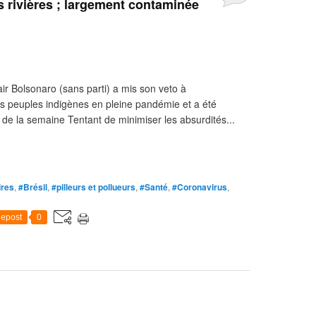
s rivières ; largement contaminée
air Bolsonaro (sans parti) a mis son veto à
s peuples indigènes en pleine pandémie et a été
de la semaine Tentant de minimiser les absurdités...
ires
,
#Brésil
,
#pilleurs et pollueurs
,
#Santé
,
#Coronavirus
,
epost
0