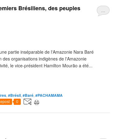
emiers Brésiliens, des peuples
…
une partie inséparable de l'Amazonie Nara Baré
on des organisations indigènes de l'Amazonie
ivité, le vice-président Hamilton Mourão a été...
ires
,
#Brésil
,
#Baré
,
#PACHAMAMA
epost
0