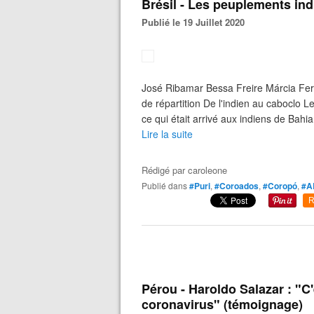
Brésil - Les peuplements in
Publié le 19 Juillet 2020
José Ribamar Bessa Freire Márcia Fern
de répartition De l'indien au caboclo 
ce qui était arrivé aux indiens de Bahia 
Lire la suite
Rédigé par
caroleone
Publié dans
#Puri
,
#Coroados
,
#Coropó
,
#A
R
Pérou - Haroldo Salazar : "C'e
coronavirus" (témoignage)