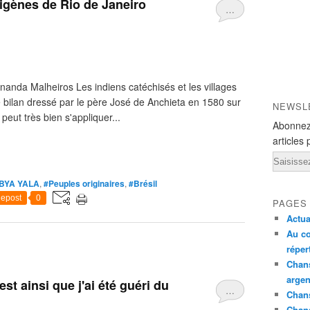
digènes de Rio de Janeiro
…
anda Malheiros Les indiens catéchisés et les villages
Le bilan dressé par le père José de Anchieta en 1580 sur
NEWSL
peut très bien s'appliquer...
Abonnez
articles 
Email
BYA YALA
,
#Peuples originaires
,
#Brésil
epost
0
PAGES
Actua
Au co
réper
Chans
argen
st ainsi que j'ai été guéri du
…
Chans
Chan