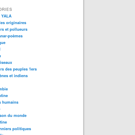
ORIES
 YALA
es originaires
urs et pollueurs
anar-poèmes
que
l
u
iseaux
rs des peuples 1ers
ènes et indiens
mbie
tine
s humains
é
son du monde
tine
nniers politiques