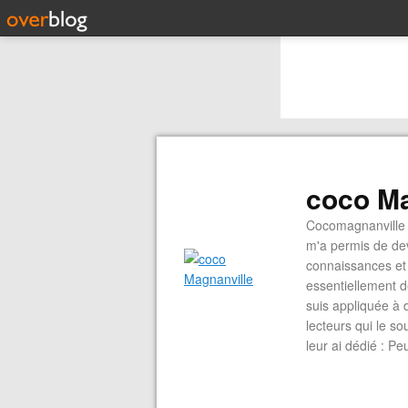
coco Ma
Cocomagnanville 
m'a permis de dev
connaissances et 
essentiellement d
suis appliquée à 
lecteurs qui le s
leur ai dédié : P