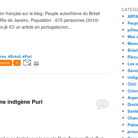
CATÉG
n français sur le blog. Peuple autochtone du Brésil
ABYA
à Rio de Janeiro. Population : 675 personnes (2010)
Peupl
o-jê ICI un article en portugais(non...
pille
Mes 
Mexi
Brési
ires
,
#Brésil
,
#Puri
Péro
epost
0
Les o
Savoi
indig
Chili
Colo
Argen
ne indigène Puri
…
Droit
Sant
Chan
Pales
priso