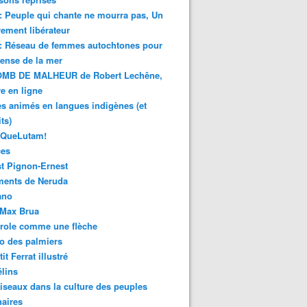
 : Peuple qui chante ne mourra pas, Un
ment libérateur
 : Réseau de femmes autochtones pour
fense de la mer
MB DE MALHEUR de Robert Lechêne,
re en ligne
s animés en langues indigènes (et
ts)
sQueLutam!
ces
t Pignon-Ernest
ments de Neruda
ano
-Max Brua
role comme une flèche
o des palmiers
it Ferrat illustré
élins
iseaux dans la culture des peuples
naires