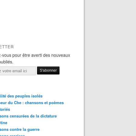
ETTER
-vous pour être averti des nouveaux
publiés.
lité des peuples isolés
eur du Che : chansons et poèmes
toriés
ons censurées de la dictature
tine
ons contre la guerre
sons reprises