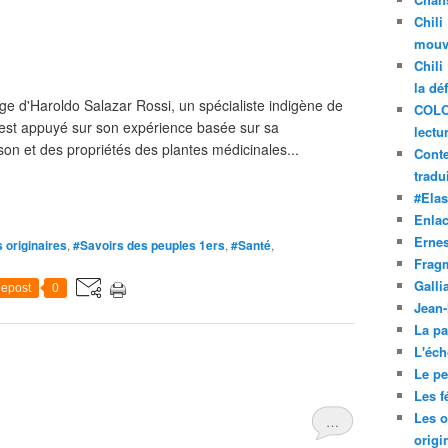
Chili
mouve
Chili
la dé
e d'Haroldo Salazar Rossi, un spécialiste indigène de
COLO
 s'est appuyé sur son expérience basée sur sa
lectu
on et des propriétés des plantes médicinales...
Conte
tradui
#Ela
Enla
Ernes
 originaires
,
#Savoirs des peuples 1ers
,
#Santé
,
Frag
Galli
epost
0
Jean
La pa
L'éch
Le pet
Les f
Les o
…
origi