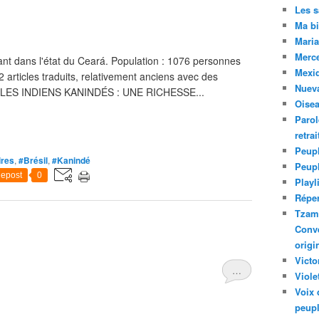
Les 
Ma bi
Maria
Merc
ant dans l'état du Ceará. Population : 1076 personnes
Mexiq
 articles traduits, relativement anciens avec des
Nuev
 : LES INDIENS KANINDÉS : UNE RICHESSE...
Oise
Parol
retra
Peupl
ires
,
#Brésil
,
#Kanindé
Peup
epost
0
Playl
Réper
Tzam.
Conve
origi
Victo
…
Viole
Voix 
peupl