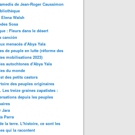
samedis de Jean-Roger Caussimon
bliothèque
 Elena Walsh
edes Sosa
ue : Fleurs dans le désert
a canción
aux menacés d'Abya Yala
es de peuple en lutte (réforme des
ites mobilisations 2023)
es autochtones d'Abya Yala
les du monde
ist des petits castors
toire des peuples originaires
 Les treize graines zapatistes :
rsations depuis les peuples
naires
r Jara
ta Parra
de la terre. L'histoire, ce sont les
es qui la racontent