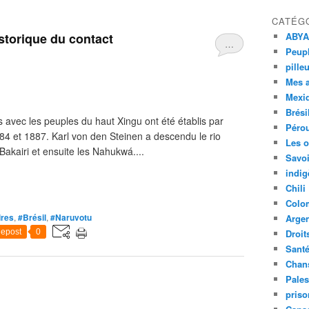
CATÉG
istorique du contact
ABYA
…
Peupl
pille
Mes 
Mexi
Brési
 avec les peuples du haut Xingu ont été établis par
Péro
84 et 1887. Karl von den Steinen a descendu le rio
Les o
Bakairi et ensuite les Nahukwá....
Savoi
indig
Chili
Colo
ires
,
#Brésil
,
#Naruvotu
Argen
epost
0
Droit
Sant
Chan
Pales
priso