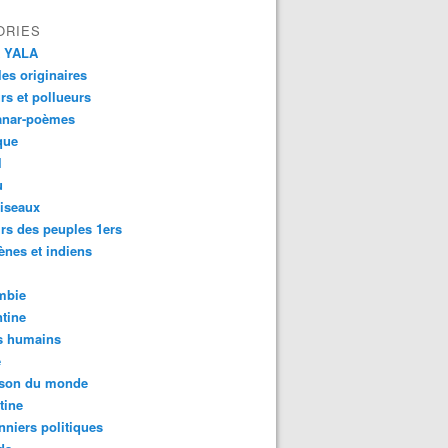
ORIES
 YALA
es originaires
urs et pollueurs
anar-poèmes
que
l
u
iseaux
rs des peuples 1ers
ènes et indiens
mbie
tine
s humains
é
son du monde
tine
nniers politiques