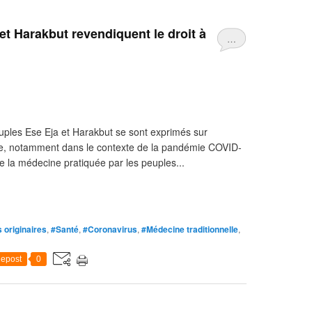
et Harakbut revendiquent le droit à
…
uples Ese Eja et Harakbut se sont exprimés sur
nelle, notamment dans le contexte de la pandémie COVID-
re la médecine pratiquée par les peuples...
 originaires
,
#Santé
,
#Coronavirus
,
#Médecine traditionnelle
,
epost
0