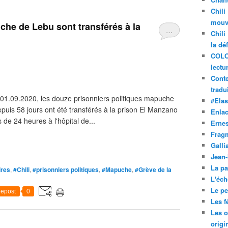
Chili
mouve
che de Lebu sont transférés à la
…
Chili
la dé
COLO
lectu
Conte
tradui
 01.09.2020, les douze prisonniers politiques mapuche
#Ela
puis 58 jours ont été transférés à la prison El Manzano
Enla
de 24 heures à l'hôpital de...
Ernes
Frag
Galli
Jean
La pa
ires
,
#Chili
,
#prisonniers politiques
,
#Mapuche
,
#Grève de la
L'éch
Le pet
epost
0
Les f
Les o
origi