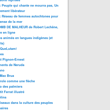
 : Peuple qui chante ne mourra pas, Un
ment libérateur
 : Réseau de femmes autochtones pour
fense de la mer
MB DE MALHEUR de Robert Lechêne,
re en ligne
s animés en langues indigènes (et
ts)
sQueLutam!
ces
t Pignon-Ernest
ments de Neruda
ano
-Max Brua
role comme une flèche
o des palmiers
it Ferrat illustré
élins
iseaux dans la culture des peuples
naires