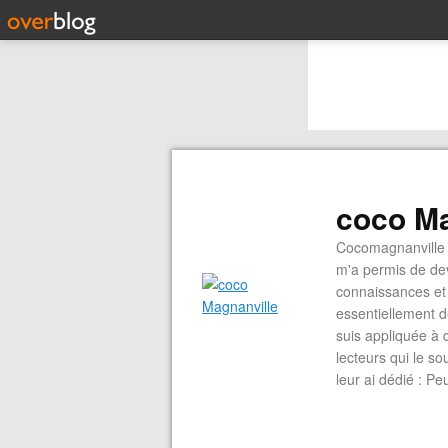
coco Ma
Cocomagnanville 
m'a permis de dev
connaissances et 
essentiellement d
suis appliquée à 
lecteurs qui le s
leur ai dédié : P