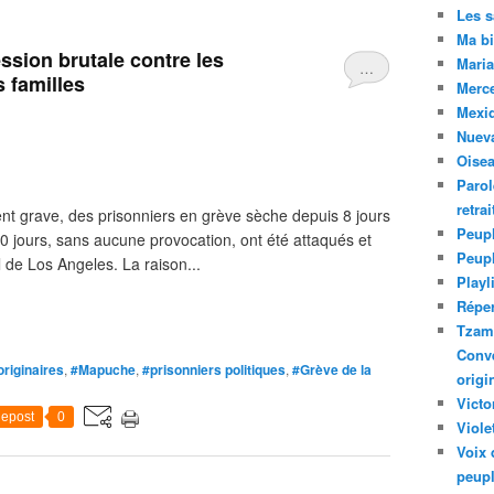
Les 
Ma bi
ssion brutale contre les
Maria
…
 familles
Merc
Mexiq
Nuev
Oise
Parol
retra
nt grave, des prisonniers en grève sèche depuis 8 jours
Peupl
50 jours, sans aucune provocation, ont été attaqués et
Peup
 de Los Angeles. La raison...
Playl
Réper
Tzam.
Conve
riginaires
,
#Mapuche
,
#prisonniers politiques
,
#Grève de la
origi
Victo
epost
0
Viole
Voix 
peupl