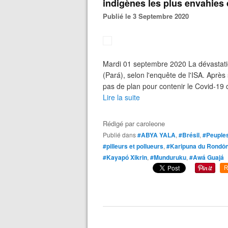
indigènes les plus envahies
Publié le 3 Septembre 2020
Mardi 01 septembre 2020 La dévastati
(Pará), selon l'enquête de l'ISA. Aprè
pas de plan pour contenir le Covid-19 
Lire la suite
Rédigé par
caroleone
Publié dans
#ABYA YALA
,
#Brésil
,
#Peuples
#pilleurs et pollueurs
,
#Karipuna du Rondôn
#Kayapó Xikrin
,
#Munduruku
,
#Awá Guajá
R