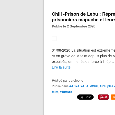
Chili -Prison de Lebu : Répre
prisonniers mapuche et leurs
Publié le 2 Septembre 2020
31/08/2020 La situation est extrêmeme
et en grève de la faim depuis plus de 
expulsés, emmenés de force à l'hôpital
Lire la suite
Rédigé par
caroleone
Publié dans
#ABYA YALA
,
#Chili
,
#Peuples o
faim
,
#Torture
R