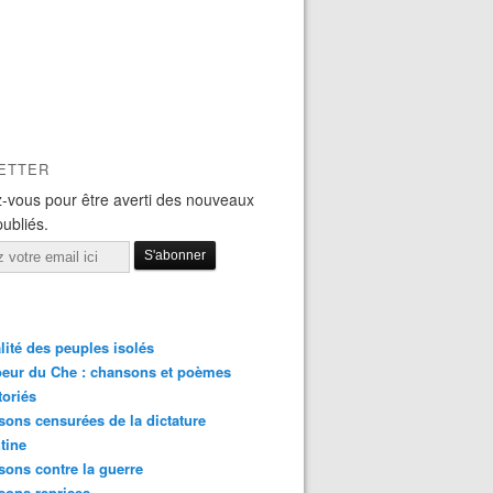
ETTER
-vous pour être averti des nouveaux
publiés.
lité des peuples isolés
eur du Che : chansons et poèmes
toriés
ons censurées de la dictature
tine
ons contre la guerre
sons reprises