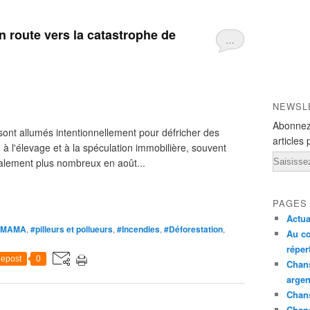
 route vers la catastrophe de
…
NEWSL
Abonnez
 sont allumés intentionnellement pour défricher des
articles 
e, à l'élevage et à la spéculation immobilière, souvent
Email
ralement plus nombreux en août...
PAGES
Actua
AMAMA
,
#pilleurs et pollueurs
,
#Incendies
,
#Déforestation
,
Au co
réper
epost
0
Chans
argen
Chans
Chan