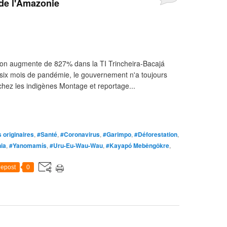
 de l'Amazonie
on augmente de 827% dans la TI Trincheira-Bacajá
s six mois de pandémie, le gouvernement n'a toujours
chez les indigènes Montage et reportage...
 originaires
,
#Santé
,
#Coronavirus
,
#Garimpo
,
#Déforestation
,
ia
,
#Yanomamís
,
#Uru-Eu-Wau-Wau
,
#Kayapó Mebêngôkre
,
epost
0