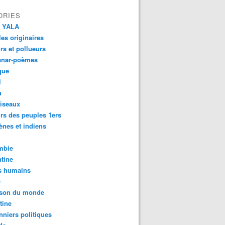
ORIES
 YALA
es originaires
urs et pollueurs
anar-poèmes
que
l
u
iseaux
rs des peuples 1ers
ènes et indiens
mbie
tine
s humains
é
son du monde
tine
nniers politiques