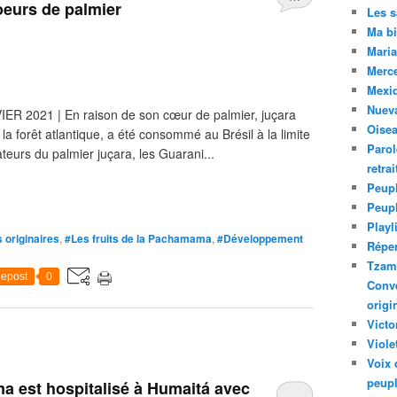
coeurs de palmier
Les 
Ma bi
Maria
Merc
Mexiq
Nuev
 2021 | En raison de son cœur de palmier, juçara
Oise
 la forêt atlantique, a été consommé au Brésil à la limite
Parol
teurs du palmier juçara, les Guarani...
retra
Peupl
Peup
Playl
 originaires
,
#Les fruits de la Pachamama
,
#Développement
Réper
Tzam.
epost
0
Conve
origi
Victo
Viole
Voix 
peupl
uma est hospitalisé à Humaitá avec
…