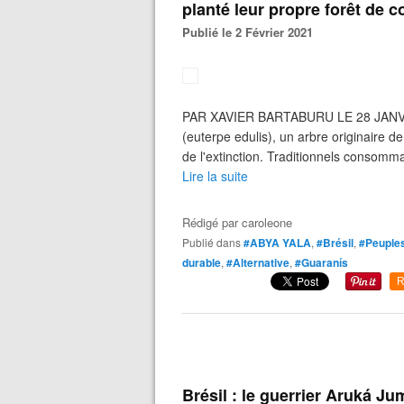
planté leur propre forêt de 
Publié le 2 Février 2021
PAR XAVIER BARTABURU LE 28 JANVIER
(euterpe edulis), un arbre originaire de
de l'extinction. Traditionnels consomma
Lire la suite
Rédigé par
caroleone
Publié dans
#ABYA YALA
,
#Brésil
,
#Peuples
durable
,
#Alternative
,
#Guaranís
R
Brésil : le guerrier Aruká J