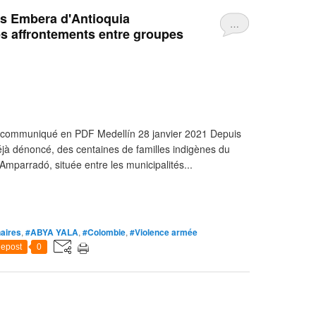
s Embera d'Antioquia
…
es affrontements entre groupes
e communiqué en PDF Medellín 28 janvier 2021 Depuis
jà dénoncé, des centaines de familles indigènes du
parradó, située entre les municipalités...
naires
,
#ABYA YALA
,
#Colombie
,
#Violence armée
epost
0