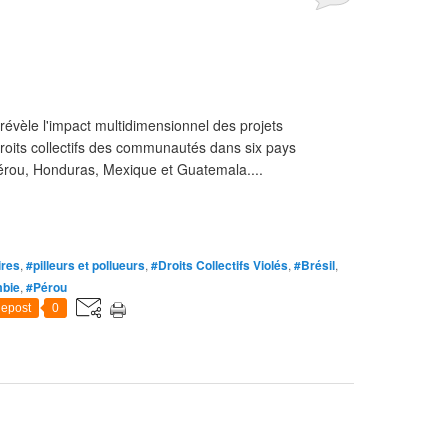
" révèle l'impact multidimensionnel des projets
s droits collectifs des communautés dans six pays
Pérou, Honduras, Mexique et Guatemala....
ires
,
#pilleurs et pollueurs
,
#Droits Collectifs Violés
,
#Brésil
,
bie
,
#Pérou
epost
0