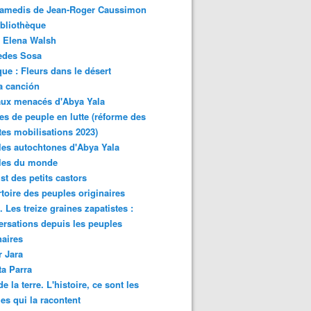
samedis de Jean-Roger Caussimon
bliothèque
 Elena Walsh
edes Sosa
ue : Fleurs dans le désert
a canción
aux menacés d'Abya Yala
es de peuple en lutte (réforme des
ites mobilisations 2023)
es autochtones d'Abya Yala
les du monde
ist des petits castors
toire des peuples originaires
 Les treize graines zapatistes :
rsations depuis les peuples
naires
r Jara
ta Parra
de la terre. L'histoire, ce sont les
es qui la racontent