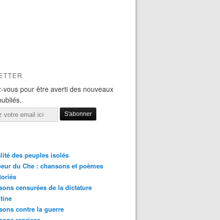
ETTER
-vous pour être averti des nouveaux
publiés.
lité des peuples isolés
eur du Che : chansons et poèmes
toriés
ons censurées de la dictature
tine
ons contre la guerre
sons reprises