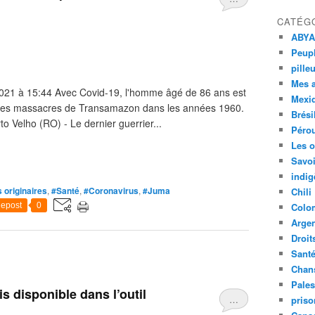
CATÉG
ABYA
Peupl
pille
Mes 
2021 à 15:44 Avec Covid-19, l'homme âgé de 86 ans est
Mexi
tre des massacres de Transamazon dans les années 1960.
Brési
o Velho (RO) - Le dernier guerrier...
Péro
Les o
Savoi
indig
 originaires
,
#Santé
,
#Coronavirus
,
#Juma
Chili
epost
0
Colo
Argen
Droit
Sant
Chan
Pales
s disponible dans l’outil
…
priso