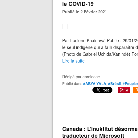
le COVID-19
Publié le 2 Février 2021
Par Luciene Kaxinawá Publié : 29/01/
le seul indigène qui a failli disparaî
(Photo de Gabriel Uchida/Kanindé) Port
Lire la suite
Rédigé par
caroleone
Publié dans
#ABYA YALA
,
#Brésil
,
#Peuples
R
Canada : L’inuktitut désormai
traducteur de Microsoft