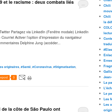
 et le racisme : deux combats liés
…
Chili
mouve
Chili
la dé
COLO
Twitter Partagez via LinkedIn (Fenêtre modale) LinkedIn
lectu
Courriel Activer l’option d’impression du navigateur
Conte
ommentaires Delphine Jung (accéder...
tradui
#Ela
Enla
Ernes
Frag
es originaires
,
#Santé
,
#Coronavirus
,
#Stigmatisation
,
Galli
Jean
epost
0
La pa
L'éch
Le pet
Les f
Les o
i de la côte de São Paulo ont
origi
…