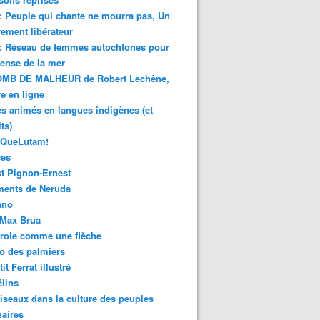
 : Peuple qui chante ne mourra pas, Un
ment libérateur
 : Réseau de femmes autochtones pour
fense de la mer
MB DE MALHEUR de Robert Lechêne,
re en ligne
s animés en langues indigènes (et
ts)
sQueLutam!
ces
t Pignon-Ernest
ments de Neruda
ano
-Max Brua
role comme une flèche
o des palmiers
it Ferrat illustré
élins
iseaux dans la culture des peuples
naires