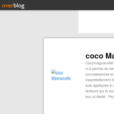
coco Ma
Cocomagnanville 
m'a permis de dev
connaissances et 
essentiellement d
suis appliquée à 
lecteurs qui le s
leur ai dédié : P