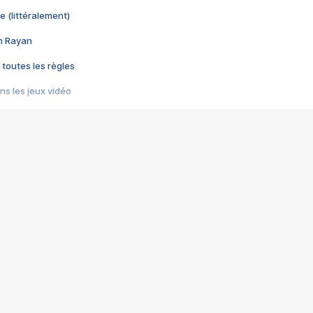
e (littéralement)
im Rayan
 toutes les règles
s les jeux vidéo
us choquant de Rockstar ? - Le scandale BULLY
e plus moche de Steam
du RÊVE tourne au CAUCHEMAR
pendant 8 heures
it… à tort
umiliés par un jeu vidéo
ire - Final Fantasy 8
ti un empire - Age of Empires