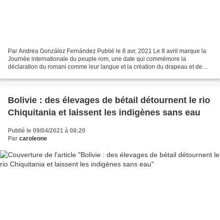
Par Andrea González Fernández Publié le 8 avr, 2021 Le 8 avril marque la
Journée internationale du peuple rom, une date qui commémore la
déclaration du romani comme leur langue et la création du drapeau et de
l'hymne roms, en 1971. Aujourd'hui, il y aura...
Bolivie : des élevages de bétail détournent le rio
Chiquitania et laissent les indigènes sans eau
Publié le 09/04/2021 à 08:20
Par
caroleone