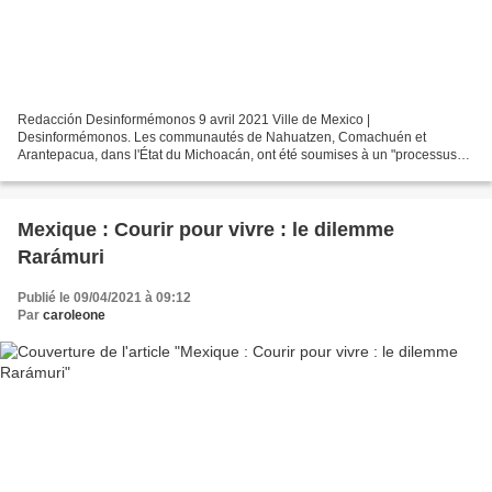
Redacción Desinformémonos 9 avril 2021 Ville de Mexico |
Desinformémonos. Les communautés de Nahuatzen, Comachuén et
Arantepacua, dans l'État du Michoacán, ont été soumises à un "processus
systématique" de criminalisation par les autorités municipales,...
Mexique : Courir pour vivre : le dilemme
Rarámuri
Publié le 09/04/2021 à 09:12
Par
caroleone