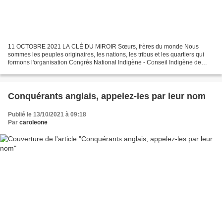
11 OCTOBRE 2021 LA CLÉ DU MIROIR Sœurs, frères du monde Nous
sommes les peuples originaires, les nations, les tribus et les quartiers qui
formons l'organisation Congrès National Indigène - Conseil Indigène de
Gouvernement ; nous parlons avec la lutte...
Conquérants anglais, appelez-les par leur nom
Publié le 13/10/2021 à 09:18
Par
caroleone