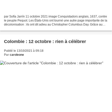
par Sofía Jarrín 11 octobre 2021 image Conquistadors anglais, 1637, contre
le peuple Pequot. Les États-Unis ont tourné une autre page importante de la
décolonisation : ils ont dit adieu au Christopher Columbus Day. Grâce au
travail inlassable des dirigeants...
Colombie : 12 octobre : rien à célébrer
Publié le 13/10/2021 à 09:18
Par
caroleone