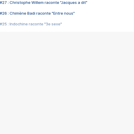
#27 : Christophe Willem raconte "Jacques a dit"
#26 : Chimène Badi raconte "Entre nous"
#25 : Indochine raconte "3e sexe"
#24 : Zaho raconte "C'est chelou"
#23 : Patrick Bruel raconte "Au café des délices"
#22 : Kyo raconte "Le chemin"
#21 : Nolwenn Leroy raconte "Cassé"
#20 : Patrick Hernandez raconte "Born to be alive"
#19 : Lorie raconte "Près de moi"
#18 : Michael Jones raconte "A nos actes manqués" (avec Jean-Jacque
#17 : Khaled raconte "Aïcha"
#16 : Corneille raconte "Parce qu'on vient de loin"
#15 : Indochine raconte "L'aventurier"