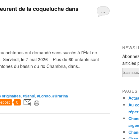
meurent de la coqueluche dans
…
NEWSL
s autochtones ont demandé sans succès à l'État de
Abonnez
n. Servindi, le 7 mai 2026 – Plus de 60 enfants sont
articles 
ones du bassin du rio Chambira, dans...
Email
PAGES
 originaires
,
#Santé
,
#Loreto
,
#Urarina
Actua
epost
0
Au co
réper
Chans
argen
Chans
Chan