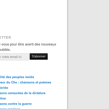
ETTER
-vous pour être averti des nouveaux
publiés.
lité des peuples isolés
eur du Che : chansons et poèmes
toriés
ons censurées de la dictature
tine
ons contre la guerre
sons reprises