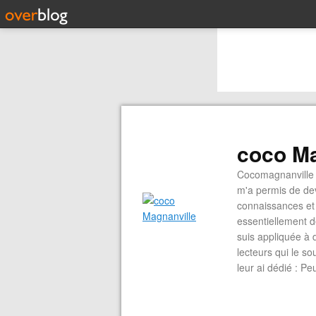
coco Ma
Cocomagnanville 
m'a permis de dev
connaissances et 
essentiellement d
suis appliquée à 
lecteurs qui le s
leur ai dédié : P