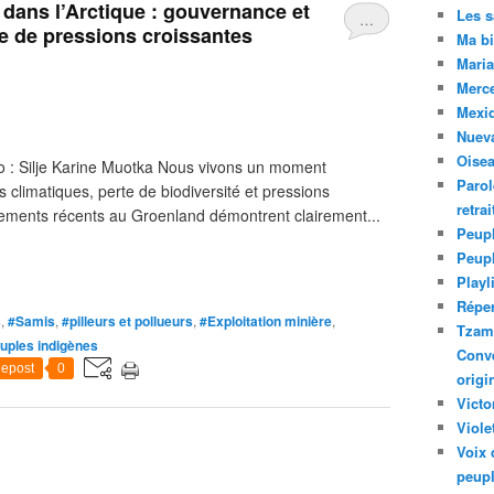
té dans l’Arctique : gouvernance et
Les 
…
te de pressions croissantes
Ma bi
Maria
Merc
Mexiq
Nuev
Oise
o : Silje Karine Muotka Nous vivons un moment
Parol
 climatiques, perte de biodiversité et pressions
retra
ements récents au Groenland démontrent clairement...
Peupl
Peup
Playl
Réper
s
,
#Samis
,
#pilleurs et pollueurs
,
#Exploitation minière
,
Tzam.
euples indigènes
Conve
epost
0
origi
Victo
Viole
Voix 
peupl