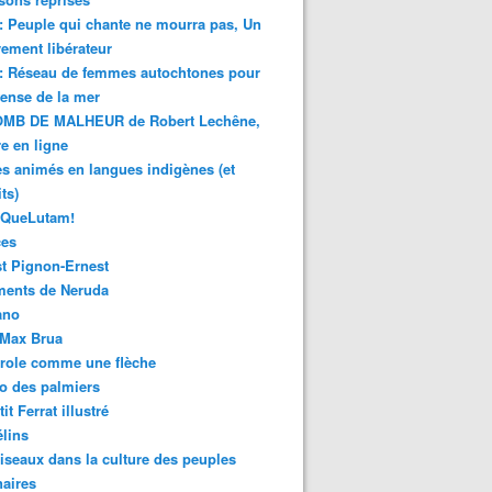
 : Peuple qui chante ne mourra pas, Un
ment libérateur
 : Réseau de femmes autochtones pour
fense de la mer
MB DE MALHEUR de Robert Lechêne,
re en ligne
s animés en langues indigènes (et
ts)
sQueLutam!
ces
t Pignon-Ernest
ments de Neruda
ano
-Max Brua
role comme une flèche
o des palmiers
it Ferrat illustré
élins
iseaux dans la culture des peuples
naires