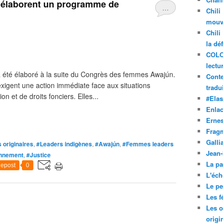
 élaborent un programme de
…
Chili
mouve
Chili
la dé
COLO
lectu
 a été élaboré à la suite du Congrès des femmes Awajún.
Conte
xigent une action immédiate face aux situations
tradui
n et de droits fonciers. Elles...
#Ela
Enla
Ernes
Frag
Galli
 originaires
,
#Leaders indigènes
,
#Awajún
,
#Femmes leaders
Jean
nnement
,
#Justice
La pa
epost
0
L'éch
Le pet
Les f
Les o
origi