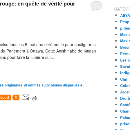
rouge: en quête de vérité pour
…
CATÉG
ABYA
Peupl
pille
Mes 
Mexi
anise tous les 5 mai une cérémonie pour souligner la
Brési
e du Parlement à Ottawa. Cette Anishinabe de Kitigan
Péro
ans pour faire la lumière sur...
Les o
Savoi
indig
Chili
es originaires
,
#Femmes autochtones disparues et
Colo
Argen
epost
0
Droit
Sant
Chan
Pales
priso