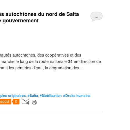
s autochtones du nord de Salta
…
 le gouvernement
tés autochtones, des coopératives et des
marche le long de la route nationale 34 en direction de
ant les pénuries d'eau, la dégradation des...
ples originaires
,
#Salta
,
#Mobilisation
,
#Droits humains
epost
0