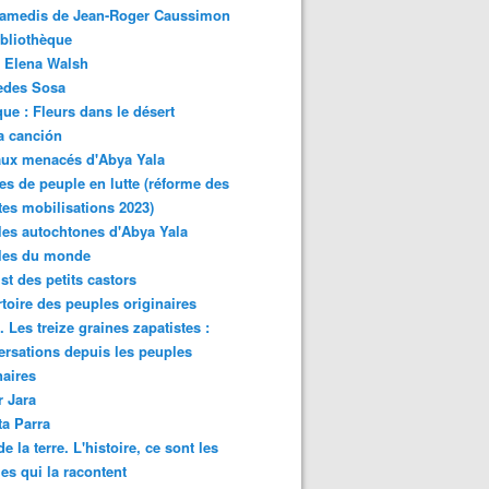
samedis de Jean-Roger Caussimon
bliothèque
 Elena Walsh
edes Sosa
ue : Fleurs dans le désert
a canción
aux menacés d'Abya Yala
es de peuple en lutte (réforme des
ites mobilisations 2023)
es autochtones d'Abya Yala
les du monde
ist des petits castors
toire des peuples originaires
 Les treize graines zapatistes :
rsations depuis les peuples
naires
r Jara
ta Parra
de la terre. L'histoire, ce sont les
es qui la racontent