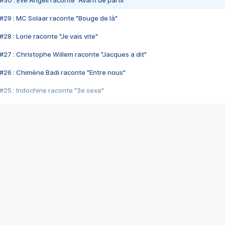
#30 : Eve Angeli raconte "Avant de partir"
#29 : MC Solaar raconte "Bouge de là"
28 : Lorie raconte "Je vais vite"
#27 : Christophe Willem raconte "Jacques a dit"
#26 : Chimène Badi raconte "Entre nous"
#25 : Indochine raconte "3e sexe"
#24 : Zaho raconte "C'est chelou"
#23 : Patrick Bruel raconte "Au café des délices"
#22 : Kyo raconte "Le chemin"
#21 : Nolwenn Leroy raconte "Cassé"
#20 : Patrick Hernandez raconte "Born to be alive"
#19 : Lorie raconte "Près de moi"
#18 : Michael Jones raconte "A nos actes manqués" (avec Jean-Jacque