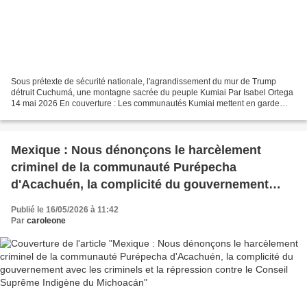
Sous prétexte de sécurité nationale, l'agrandissement du mur de Trump
détruit Cuchumá, une montagne sacrée du peuple Kumiai Par Isabel Ortega
14 mai 2026 En couverture : Les communautés Kumiai mettent en garde
contre les dommages causés au cerro Cuchumá...
Mexique : Nous dénonçons le harcèlement
criminel de la communauté Purépecha
d'Acachuén, la complicité du gouvernement
avec les criminels et la répression contre le
Publié le 16/05/2026 à 11:42
Conseil Suprême Indigène du Michoacán
Par
caroleone