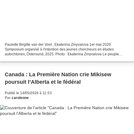
Paulette Birgitte van der Voet , Ekaterina Zmyvalova 1er mai 2026
Symposium organisé à l'intention des jeunes chercheurs en études
autochtones, Östersund, 2025. Photo : Ekaterina Zmyvalova Le peuple
autochtone Sami vit en Norvège, en Suède, en Finlande...
Canada : La Première Nation crie Mikisew
poursuit l’Alberta et le fédéral
Publié le 14/05/2026 à 11:53
Par
caroleone