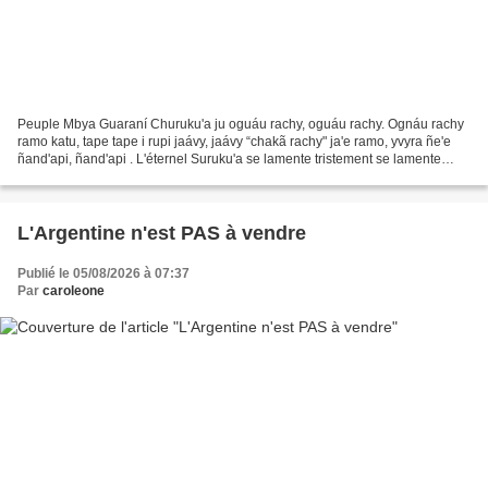
Peuple Mbya Guaraní Churuku'a ju oguáu rachy, oguáu rachy. Ognáu rachy
ramo katu, tape tape i rupi jaávy, jaávy “chakã rachy" ja'e ramo, yvyra ñe'e
ñand'api, ñand'api . L'éternel Suruku'a se lamente tristement se lamente
tristement. Et quand il se lamente...
L'Argentine n'est PAS à vendre
Publié le 05/08/2026 à 07:37
Par
caroleone