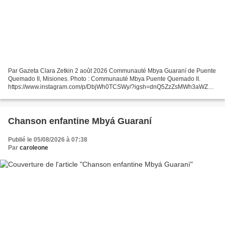
Par Gazeta Clara Zetkin 2 août 2026 Communauté Mbya Guaraní de Puente
Quemado II, Misiones. Photo : Communauté Mbya Puente Quemado II.
https://www.instagram.com/p/DbjWh0TCSWy/?igsh=dnQ5ZzZsMWh3aWZm
Pour la Gaceta Clara Zetkin (GCZ), nous nous sommes rendus...
Chanson enfantine Mbyá Guaraní
Publié le 05/08/2026 à 07:38
Par
caroleone