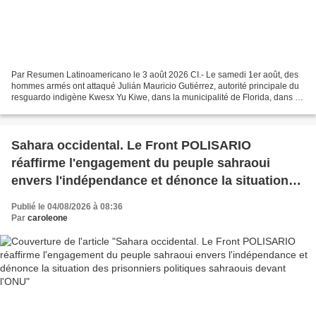
Par Resumen Latinoamericano le 3 août 2026 CI.- Le samedi 1er août, des
hommes armés ont attaqué Julián Mauricio Gutiérrez, autorité principale du
resguardo indigène Kwesx Yu Kiwe, dans la municipalité de Florida, dans le
Valle del Cauca. Andrés Machín,...
Sahara occidental. Le Front POLISARIO
réaffirme l'engagement du peuple sahraoui
envers l'indépendance et dénonce la situation
des prisonniers politiques sahraouis devant
Publié le 04/08/2026 à 08:36
l'ONU
Par
caroleone