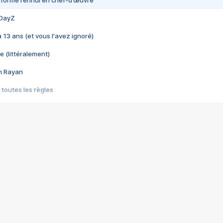
nsformé l’ennui en chef-d’œuvre
 DayZ
 a 13 ans (et vous l'avez ignoré)
e (littéralement)
im Rayan
 toutes les règles
s les jeux vidéo
us choquant de Rockstar ? - Le scandale BULLY
e plus moche de Steam
du RÊVE tourne au CAUCHEMAR
pendant 8 heures
it… à tort
umiliés par un jeu vidéo