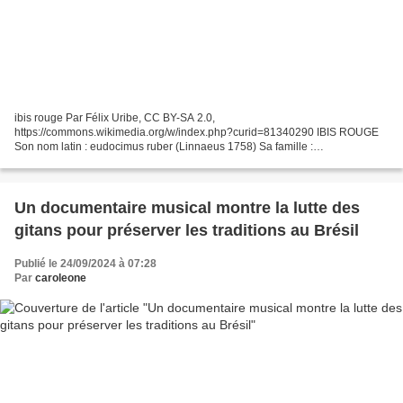
ibis rouge Par Félix Uribe, CC BY-SA 2.0,
https://commons.wikimedia.org/w/index.php?curid=81340290 IBIS ROUGE
Son nom latin : eudocimus ruber (Linnaeus 1758) Sa famille :
trhreskiornitidés Son nom courant en Amérique latine : corocoro rojo Noms
en Guyane...
Un documentaire musical montre la lutte des
gitans pour préserver les traditions au Brésil
Publié le 24/09/2024 à 07:28
Par
caroleone