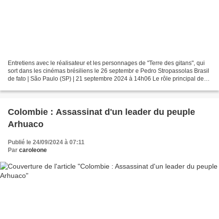
Entretiens avec le réalisateur et les personnages de "Terre des gitans", qui
sort dans les cinémas brésiliens le 26 septembr e Pedro Stropassolas Brasil
de fato | São Paulo (SP) | 21 septembre 2024 à 14h06 Le rôle principal des
femmes gitanes est un point...
Colombie : Assassinat d'un leader du peuple
Arhuaco
Publié le 24/09/2024 à 07:11
Par
caroleone