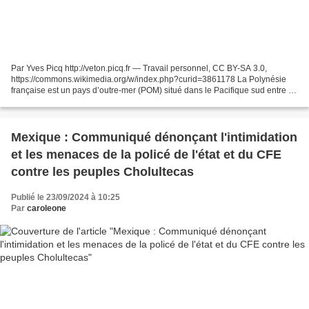
Par Yves Picq http://veton.picq.fr — Travail personnel, CC BY-SA 3.0,
https://commons.wikimedia.org/w/index.php?curid=3861178 La Polynésie
française est un pays d’outre-mer (POM) situé dans le Pacifique sud entre la
Nouvelle Zélande et l’Amérique du sud,...
Mexique : Communiqué dénonçant l'intimidation
et les menaces de la policé de l'état et du CFE
contre les peuples Cholultecas
Publié le 23/09/2024 à 10:25
Par
caroleone