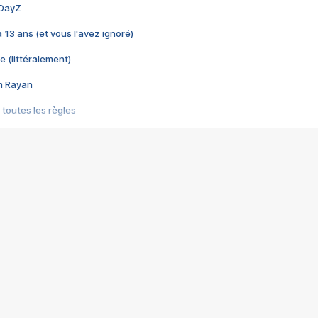
 DayZ
 a 13 ans (et vous l'avez ignoré)
e (littéralement)
im Rayan
 toutes les règles
s les jeux vidéo
us choquant de Rockstar ? - Le scandale BULLY
e plus moche de Steam
du RÊVE tourne au CAUCHEMAR
pendant 8 heures
it… à tort
umiliés par un jeu vidéo
ire - Final Fantasy 8