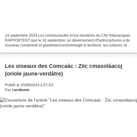
24 septembre 2024 Les communautés et les membres du CNI Totonacapan
RAPPORTENT que le 16 septembre, un déversement d'hydrocarbures a de
nouveau contaminé et gravement endommagé le territoire, les cultures, les
parcelles et les ruisseaux de la ville d'Ojital...
Les oiseaux des Comcaác : Ziic cmasoláacoj
(oriole jaune-verdâtre)
Publié le 25/09/2024 à 07:03
Par
caroleone