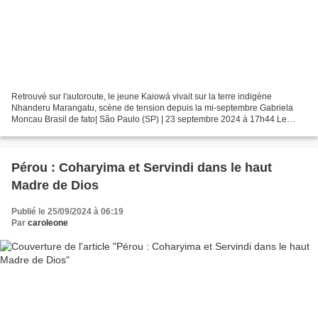
Retrouvé sur l'autoroute, le jeune Kaiowá vivait sur la terre indigène
Nhanderu Marangatu, scène de tension depuis la mi-septembre Gabriela
Moncau Brasil de fato| São Paulo (SP) | 23 septembre 2024 à 17h44 Le
jeune homme est décédé sur la MS-384, la même...
Pérou : Coharyima et Servindi dans le haut
Madre de Dios
Publié le 25/09/2024 à 06:19
Par
caroleone