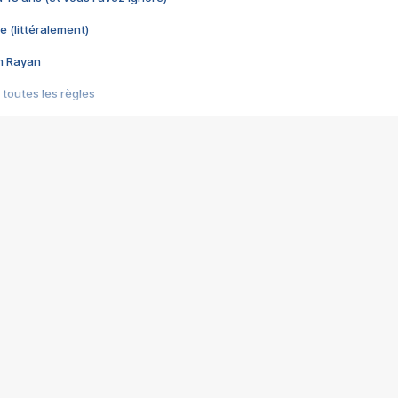
e (littéralement)
im Rayan
 toutes les règles
s les jeux vidéo
us choquant de Rockstar ? - Le scandale BULLY
e plus moche de Steam
du RÊVE tourne au CAUCHEMAR
pendant 8 heures
it… à tort
umiliés par un jeu vidéo
ire - Final Fantasy 8
ti un empire - Age of Empires