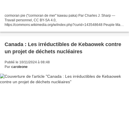
cormoran pie ("cormoran de mer" kawau paka) Par Charles J. Sharp —
Travail personnel, CC BY-SA 4.0,
https://commons.wikimedia.org/w/index.php?curid=143548648 Peuple Maori
Autrefois, une lutte avait lieu entre les oiseaux marins et les oiseaux
terrestres,...
Canada : Les irréductibles de Kebaowek contre
un projet de déchets nucléaires
Publié le 10/11/2024 à 08:48
Par
caroleone