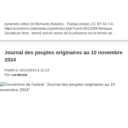
pyramide votive De Bernardo Bolaños - Trabajo propio, CC BY-SA 3.0,
https://commons.wikimedia.org/w/index.php?curid=8313369 Mexique,
Zacatecas Nom : donné soit en raison de la présence sur le terrain de
l’hacienda de La Quemada, soit en référence à des...
Journal des peuples originaires au 10 novembre
2024
Publié le 10/11/2024 à 11:23
Par
caroleone