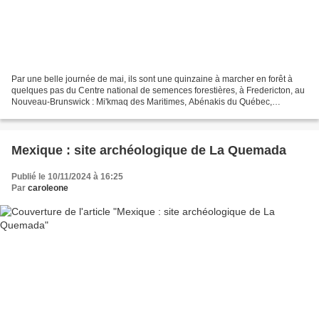
Par une belle journée de mai, ils sont une quinzaine à marcher en forêt à
quelques pas du Centre national de semences forestières, à Fredericton, au
Nouveau-Brunswick : Mi'kmaq des Maritimes, Abénakis du Québec,
Anishinaabeg de l’Ontario, Cris de la Saskatchewan,...
Mexique : site archéologique de La Quemada
Publié le 10/11/2024 à 16:25
Par
caroleone