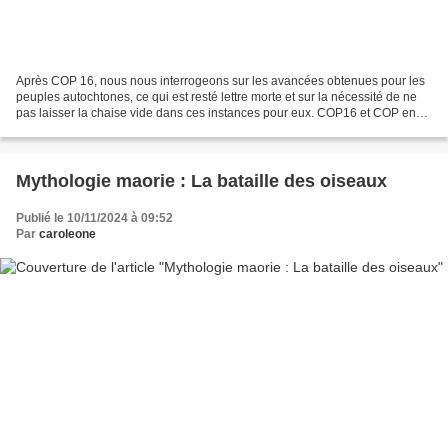
Après COP 16, nous nous interrogeons sur les avancées obtenues pour les
peuples autochtones, ce qui est resté lettre morte et sur la nécessité de ne
pas laisser la chaise vide dans ces instances pour eux. COP16 et COP en
général COP16 : suspendue, sans...
Mythologie maorie : La bataille des oiseaux
Publié le 10/11/2024 à 09:52
Par
caroleone