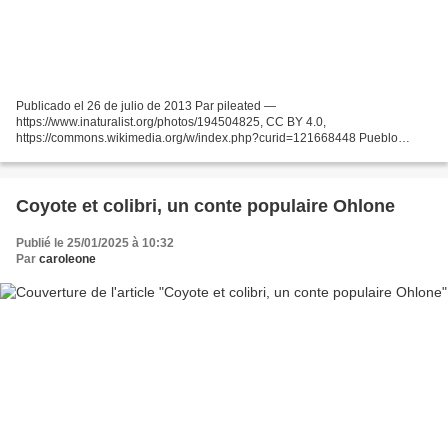
Publicado el 26 de julio de 2013 Par pileated —
https://www.inaturalist.org/photos/194504825, CC BY 4.0,
https://commons.wikimedia.org/w/index.php?curid=121668448 Pueblo
indígena que vive en Brasil (Amazonas) y Perú. Sus comunidades se
encuentran a lo...
Coyote et colibri, un conte populaire Ohlone
Publié le 25/01/2025 à 10:32
Par
caroleone