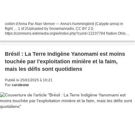
colibri d'Anna Par Alan Vernon — Anna's hummingbird (Calypte anna) in
flight .... 1 of 2Uploaded by Snowmanradio, CC BY 2.0,
https://commons.wikimedia.org/w/index.php?curid=12237784 Nation Ohlone
Maccan 'inn 'Ummmun — Coyote et colibri (Rumsen Ohlone)...
Brésil : La Terre Indigène Yanomami est moins
touchée par l'exploitation minière et la faim,
mais les défis sont quotidiens
Publié le 25/01/2025 à 10:21
Par
caroleone