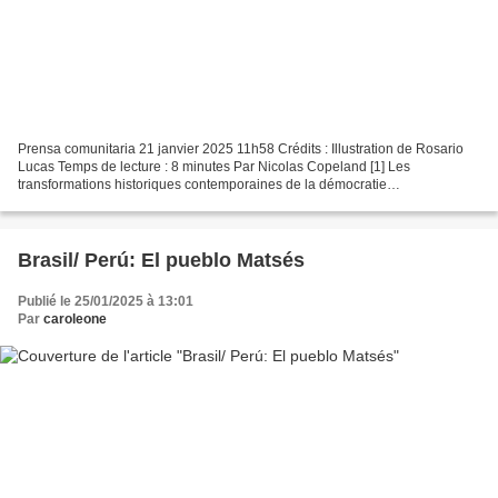
Prensa comunitaria 21 janvier 2025 11h58 Crédits : Illustration de Rosario
Lucas Temps de lecture : 8 minutes Par Nicolas Copeland [1] Les
transformations historiques contemporaines de la démocratie
guatémaltèque sont inextricablement liées aux luttes...
Brasil/ Perú: El pueblo Matsés
Publié le 25/01/2025 à 13:01
Par
caroleone