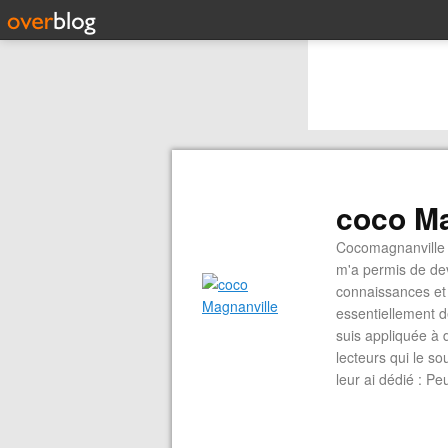
coco Ma
Cocomagnanville 
m'a permis de dev
connaissances et 
essentiellement d
suis appliquée à 
lecteurs qui le s
leur ai dédié : P