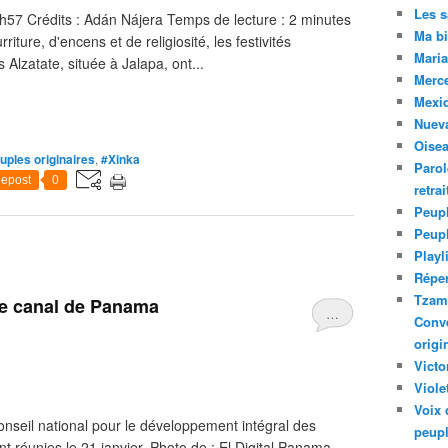
Les 
h57 Crédits : Adán Nájera Temps de lecture : 2 minutes
Ma bi
iture, d'encens et de religiosité, les festivités
Maria
 Alzatate, située à Jalapa, ont...
Merc
Mexiq
Nuev
Oise
uples originaires
,
#Xinka
Parol
epost
0
retra
Peupl
Peup
Playl
Réper
Tzam.
le canal de Panama
…
Conve
origi
Victo
Viole
Voix 
onseil national pour le développement intégral des
peupl
 réunies le 21 janvier. Photo de : El Digital Panama