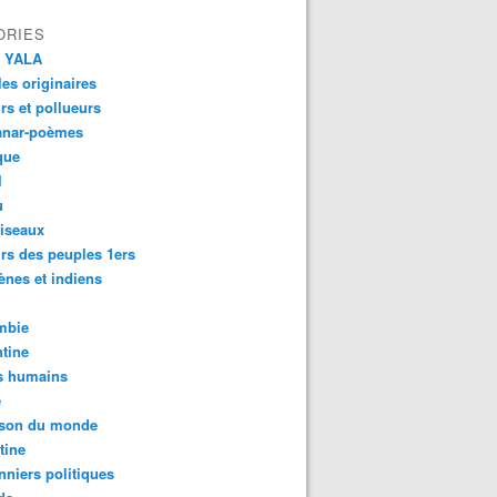
ORIES
 YALA
es originaires
urs et pollueurs
anar-poèmes
que
l
u
iseaux
rs des peuples 1ers
ènes et indiens
mbie
tine
s humains
é
son du monde
tine
nniers politiques