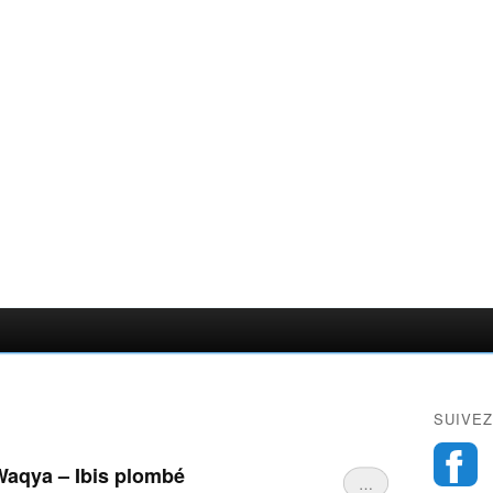
SUIVEZ
Waqya – Ibis plombé
…