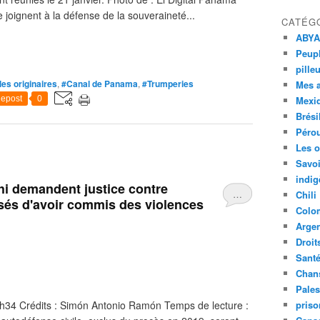
joignent à la défense de la souveraineté...
CATÉG
ABYA
Peupl
pille
es originaires
,
#Canal de Panama
,
#Trumperies
Mes 
epost
0
Mexi
Brési
Péro
Les o
Savoi
indig
i demandent justice contre
…
Chili
usés d'avoir commis des violences
Colo
Argen
Droit
Sant
Chan
Pales
9h34 Crédits : Simón Antonio Ramón Temps de lecture :
priso