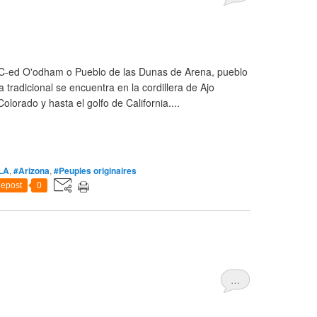
 C-ed O'odham o Pueblo de las Dunas de Arena, pueblo
 tradicional se encuentra en la cordillera de Ajo
 Colorado y hasta el golfo de California....
LA
,
#Arizona
,
#Peuples originaires
epost
0
…