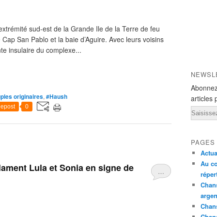
extrémité sud-est de la Grande Ile de la Terre de feu
le Cap San Pablo et la baie d’Aguire. Avec leurs voisins
te insulaire du complexe...
NEWSL
Abonnez
ples originaires
,
#Haush
articles 
epost
0
Email
PAGES
Actua
Au co
lament Lula et Sonia en signe de
…
réper
Chans
argen
Chans
Chan