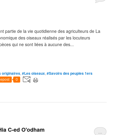
 partie de la vie quotidienne des agriculteurs de La
xonomique des oiseaux réalisés par les locuteurs
pèces qui ne sont liées à aucune des...
 originaires
,
#Les oiseaux
,
#Savoirs des peuples 1ers
epost
0
 Hia C-ed O'odham
…