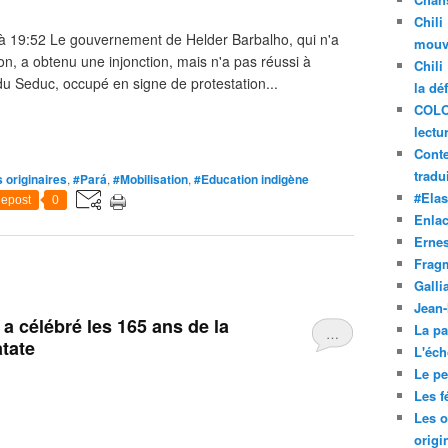
Chili
 à 19:52 Le gouvernement de Helder Barbalho, qui n'a
mouve
on, a obtenu une injonction, mais n'a pas réussi à
Chili
u Seduc, occupé en signe de protestation...
la dé
COLO
lectu
Conte
tradui
 originaires
,
#Pará
,
#Mobilisation
,
#Education indigène
#Ela
epost
0
Enla
Ernes
Frag
Galli
Jean
a célébré les 165 ans de la
La pa
…
tate
L'éch
Le pet
Les f
Les o
origi