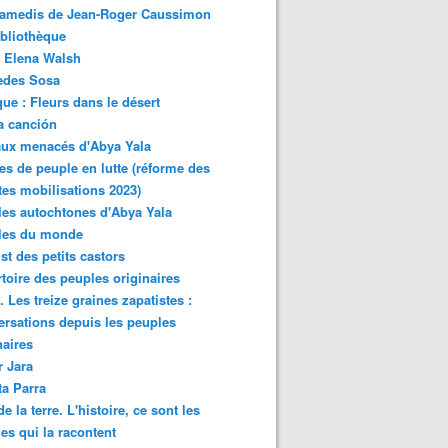
samedis de Jean-Roger Caussimon
bliothèque
 Elena Walsh
edes Sosa
ue : Fleurs dans le désert
a canción
aux menacés d'Abya Yala
es de peuple en lutte (réforme des
ites mobilisations 2023)
es autochtones d'Abya Yala
les du monde
ist des petits castors
toire des peuples originaires
 Les treize graines zapatistes :
rsations depuis les peuples
naires
r Jara
ta Parra
de la terre. L'histoire, ce sont les
es qui la racontent