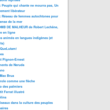
 : Peuple qui chante ne mourra pas, Un
ment libérateur
 : Réseau de femmes autochtones pour
fense de la mer
MB DE MALHEUR de Robert Lechêne,
re en ligne
s animés en langues indigènes (et
ts)
sQueLutam!
ces
t Pignon-Ernest
ments de Neruda
ano
-Max Brua
role comme une flèche
o des palmiers
it Ferrat illustré
élins
iseaux dans la culture des peuples
naires