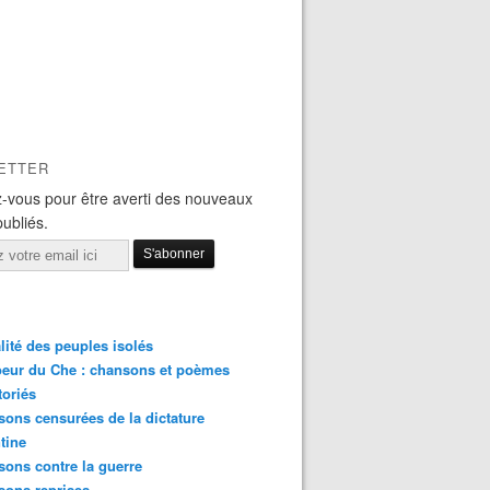
ETTER
-vous pour être averti des nouveaux
publiés.
lité des peuples isolés
eur du Che : chansons et poèmes
toriés
ons censurées de la dictature
tine
ons contre la guerre
sons reprises