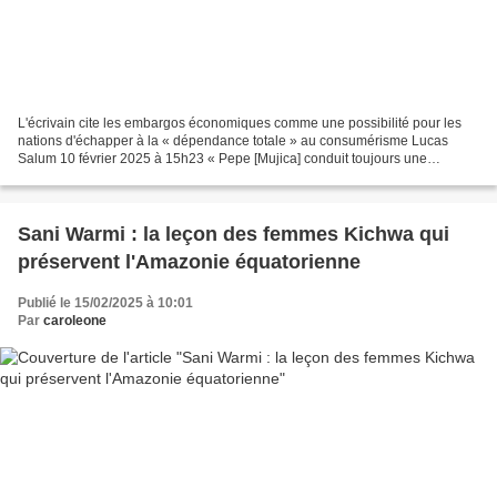
L'écrivain cite les embargos économiques comme une possibilité pour les
nations d'échapper à la « dépendance totale » au consumérisme Lucas
Salum 10 février 2025 à 15h23 « Pepe [Mujica] conduit toujours une
Coccinelle, n'est-ce pas ? Et je ne crois pas...
Sani Warmi : la leçon des femmes Kichwa qui
préservent l'Amazonie équatorienne
Publié le 15/02/2025 à 10:01
Par
caroleone