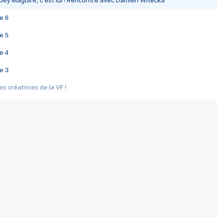
bey Maguire, c'est lui ! Rencontre avec Damien Witecka
e 6
e 5
e 4
e 3
s créatrices de la VF !
e 2
e 1
e Mektoub My Love arrive enfin ! Rencontre avec Shaïn Boumedine et Sal
i : après Toni en famille
elle réalise le bouleversant Dites lui que je l'aime
ais ! Rencontre autour de Vie privée de Rebecca Zlotowski
 de Marguerite, Grave... Rencontre avec Ella Rumpf