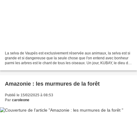
La selva de Vaupés est exclusivement réservée aux animaux, la selva est si
grande et si dangereuse que la seule chose que l'on entend avec bonheur
parmi les arbres est le chant de tous les oiseaux. Un jour, KUBAY, le dieu des
indigènes PAMIWÃ, a convoqué...
Amazonie : les murmures de la forêt
Publié le 15/02/2025 à 08:53
Par
caroleone