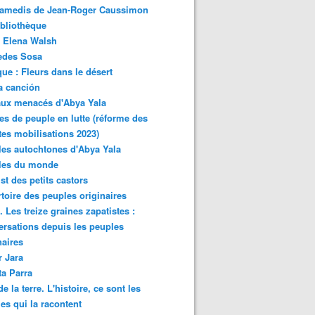
samedis de Jean-Roger Caussimon
bliothèque
 Elena Walsh
edes Sosa
ue : Fleurs dans le désert
a canción
aux menacés d'Abya Yala
es de peuple en lutte (réforme des
ites mobilisations 2023)
es autochtones d'Abya Yala
les du monde
ist des petits castors
toire des peuples originaires
 Les treize graines zapatistes :
rsations depuis les peuples
naires
r Jara
ta Parra
de la terre. L'histoire, ce sont les
es qui la racontent