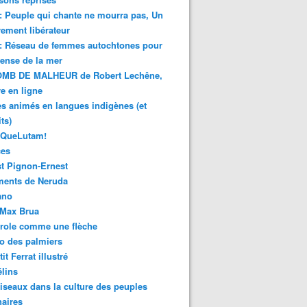
 : Peuple qui chante ne mourra pas, Un
ment libérateur
 : Réseau de femmes autochtones pour
fense de la mer
MB DE MALHEUR de Robert Lechêne,
re en ligne
s animés en langues indigènes (et
ts)
sQueLutam!
ces
t Pignon-Ernest
ments de Neruda
ano
-Max Brua
role comme une flèche
o des palmiers
it Ferrat illustré
élins
iseaux dans la culture des peuples
naires