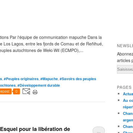
ations Par l'équipe de communication mapuche Dans la
e Los Lagos, entre les fjords de Comau et de Reñihué,
NEWSL
peuples autochtones de Weki-Wil (ECMPO),...
Abonnez
articles 
Email
os
,
#Peuples originaires
,
#Mapuche
,
#Savoirs des peuples
tochtones
,
#Développement durable
PAGES
epost
0
Actua
Au co
réper
Chans
argen
Chans
Esquel pour la libération de
…
Chan