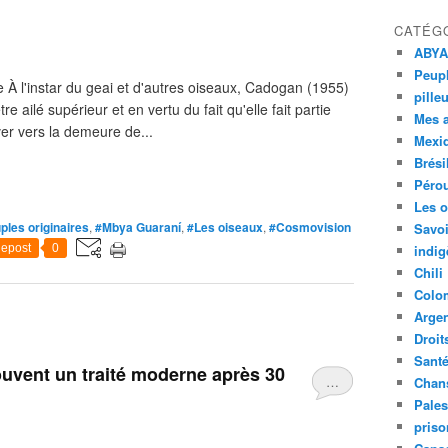
CATÉG
ABYA
Peupl
À l'instar du geai et d'autres oiseaux, Cadogan (1955)
pille
re ailé supérieur et en vertu du fait qu'elle fait partie
Mes 
er vers la demeure de...
Mexi
Brési
Péro
Les o
ples originaires
,
#Mbya Guaraní
,
#Les oiseaux
,
#Cosmovision
Savoi
epost
0
indig
Chili
Colo
Argen
Droit
Sant
uvent un traité moderne après 30
…
Chan
Pales
priso