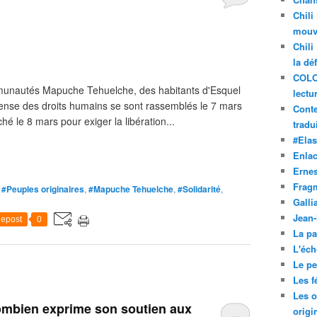
Chili
mouve
Chili
la dé
COLO
nautés Mapuche Tehuelche, des habitants d'Esquel
lectu
fense des droits humains se sont rassemblés le 7 mars
Conte
ché le 8 mars pour exiger la libération...
tradui
#Ela
Enla
Ernes
Frag
,
#Peuples originaires
,
#Mapuche Tehuelche
,
#Solidarité
,
Galli
Jean
epost
0
La pa
L'éch
Le pet
Les f
Les o
mbien exprime son soutien aux
origi
…