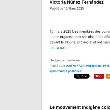
Victoria Núñez Fernández
Publié le 13 Mars 2025
10 mars 2025 Des membres des commu
et des organisations sociales et de dé
devant le tribunal provincial et ont mar
Lire la suite
Rédigé par
caroleone
Publié dans
#ABYA YALA
,
#Argentine
,
#8M
#prisonniers politiques
R
Le mouvement indigène colo