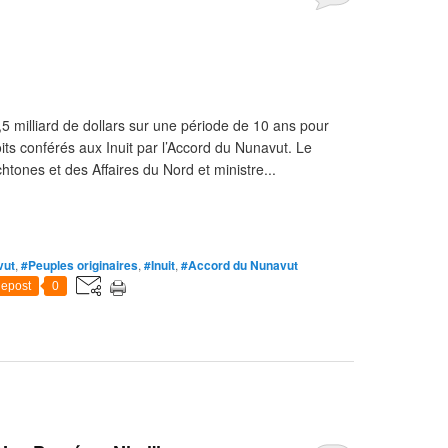
 milliard de dollars sur une période de 10 ans pour
ts conférés aux Inuit par l’Accord du Nunavut. Le
tones et des Affaires du Nord et ministre...
vut
,
#Peuples originaires
,
#Inuit
,
#Accord du Nunavut
epost
0