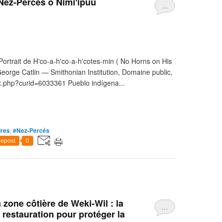
Nez-Percés o Nimi'ipuu
…
ortrait de H'co-a-h'co-a-h'cotes-min ( No Horns on His
eorge Catlin — Smithonian Institution, Domaine public,
x.php?curid=6033361 Pueblo indígena...
ires
,
#Nez-Percés
epost
0
 zone côtière de Weki-Wil : la
…
estauration pour protéger la