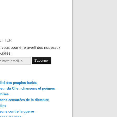
ETTER
-vous pour être averti des nouveaux
publiés.
lité des peuples isolés
eur du Che : chansons et poèmes
toriés
ons censurées de la dictature
tine
ons contre la guerre
sons reprises