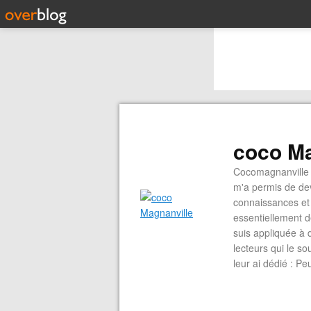
coco Ma
Cocomagnanville 
m'a permis de dev
connaissances et 
essentiellement d
suis appliquée à 
lecteurs qui le s
leur ai dédié : P