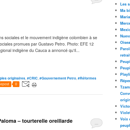
Les 
Ma bi
Maria
Merc
Mexiq
Nuev
ons sociales et le mouvement indigène colombien à se
Oise
sociales promues par Gustavo Petro. Photo: EFE 12
Parol
gional indigène du Cauca a annoncé qu'il...
retra
Peupl
Peup
Playl
les originaires
,
#CRIC
,
#Gouvernement Petro
,
#Réformes
Réper
epost
0
Tzam.
Conve
origi
Victo
Viole
Voix 
aloma – tourterelle oreillarde
…
peupl