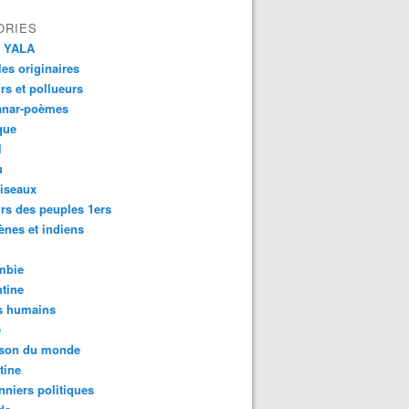
ORIES
 YALA
es originaires
urs et pollueurs
anar-poèmes
que
l
u
iseaux
rs des peuples 1ers
ènes et indiens
mbie
tine
s humains
é
son du monde
tine
nniers politiques