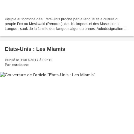
Peuple autochtone des Etats-Unis proche par la langue et la culture du
peuple Fox ou Meskwaki (Renards), des Kickapoos et des Mascoutins.
Langue : sauk de la famille des langues algonquiennes. Autodésignation :
asakiwaki (a-sak-i-wa-ki = gens de la sortie)...
Etats-Unis : Les Miamis
Publié le 31/03/2017 à 09:31
Par
caroleone