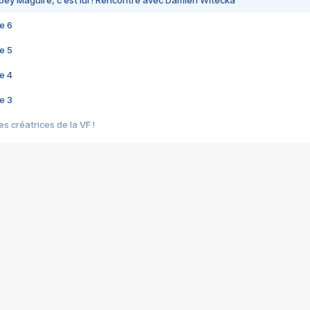
bey Maguire, c'est lui ! Rencontre avec Damien Witecka
e 6
e 5
e 4
e 3
s créatrices de la VF !
e 2
e 1
e Mektoub My Love arrive enfin ! Rencontre avec Shaïn Boumedine et Sal
i : après Toni en famille
elle réalise le bouleversant Dites lui que je l'aime
ais ! Rencontre autour de Vie privée de Rebecca Zlotowski
 de Marguerite, Grave... Rencontre avec Ella Rumpf