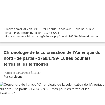
Empires coloniaux en 1800 - Par George Tsiagalakis — original public
domain PNG design by Jluisrs, CC BY-SA 4.0,
https://commons.wikimedia.org/w/index.php?curid=36549464 Avertissement
: ceci est le quatrième volet d’une grande chronologie concernant...
Chronologie de la colonisation de l'Amérique du
nord - 3e partie - 1756/1789- Luttes pour les
terres et les territoires
Publié le 24/03/2017 à 13:47
Par
caroleone