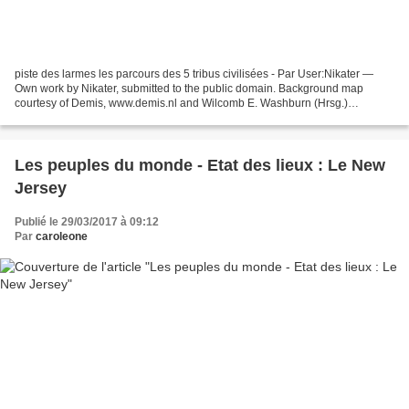
piste des larmes les parcours des 5 tribus civilisées - Par User:Nikater —
Own work by Nikater, submitted to the public domain. Background map
courtesy of Demis, www.demis.nl and Wilcomb E. Washburn (Hrsg.)
Handbook of North American Indians. Vol. 4:...
Les peuples du monde - Etat des lieux : Le New
Jersey
Publié le 29/03/2017 à 09:12
Par
caroleone