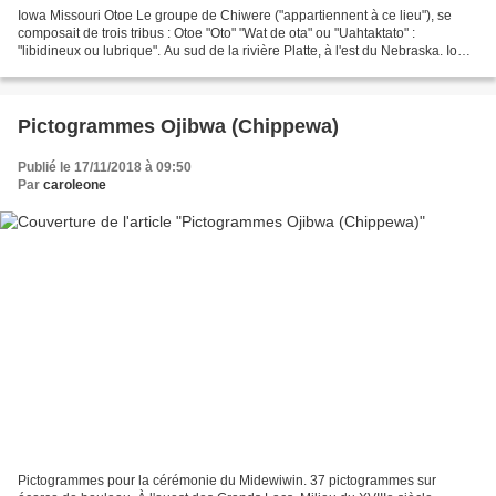
Iowa Missouri Otoe Le groupe de Chiwere ("appartiennent à ce lieu"), se
composait de trois tribus : Otoe "Oto" "Wat de ota" ou "Uahtaktato" :
"libidineux ou lubrique". Au sud de la rivière Platte, à l'est du Nebraska. Iowa
"Iowa" "Ayuhwa" : "endormis"...
Pictogrammes Ojibwa (Chippewa)
Publié le 17/11/2018 à 09:50
Par
caroleone
Pictogrammes pour la cérémonie du Midewiwin. 37 pictogrammes sur