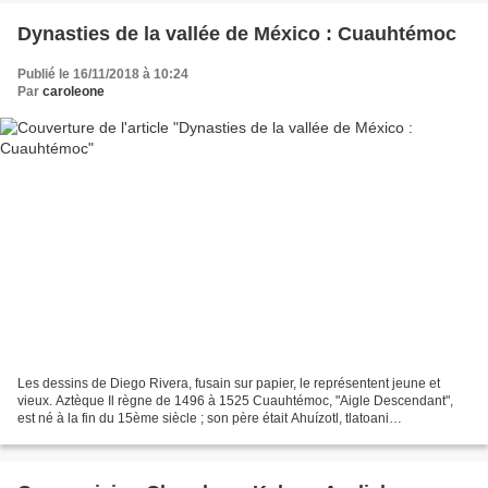
Dynasties de la vallée de México : Cuauhtémoc
Publié le 16/11/2018 à 10:24
Par
caroleone
Les dessins de Diego Rivera, fusain sur papier, le représentent jeune et
vieux. Aztèque Il règne de 1496 à 1525 Cuauhtémoc, "Aigle Descendant",
est né à la fin du 15ème siècle ; son père était Ahuízotl, tlatoani
prédécesseur de Moctezuma II et sa mère...