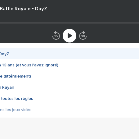
 Battle Royale - DayZ
 DayZ
 a 13 ans (et vous l'avez ignoré)
e (littéralement)
im Rayan
 toutes les règles
s les jeux vidéo
us choquant de Rockstar ? - Le scandale BULLY
e plus moche de Steam