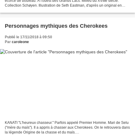
écorce de bouleau. À l'ouest des Grands Lacs. Milieu du XVIIIe siècle.
Collection Schøyen. Illustration de Seth Eastman, d'après un original en
écorce de bouleau. Les Ojibwas étaient ainsi...
Personnages mythiques des Cherokees
Publié le 17/11/2018 à 09:50
Par
caroleone
KANATI "L'heureux chasseur." Parfois appelé Premier Homme. Mari de Selu
("mère du maïs"). Il a appris à chasser aux Cherokees. On le retrouvera dans
la légende Origine de la chasse et du maïs.