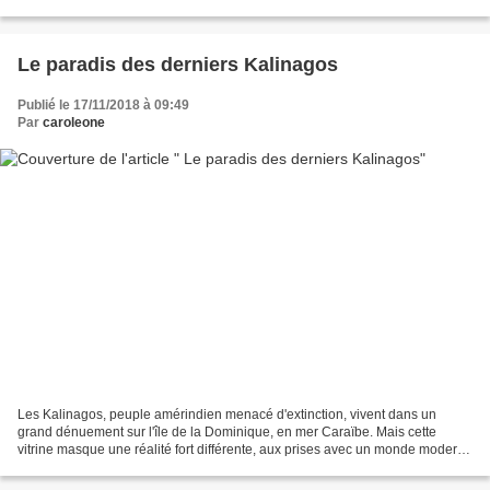
https://pueblosoriginarios.com/norte/bosques/cherokee/kanati.html
NUNYUNUWI...
Le paradis des derniers Kalinagos
Publié le 17/11/2018 à 09:49
Par
caroleone
Les Kalinagos, peuple amérindien menacé d'extinction, vivent dans un
grand dénuement sur l'île de la Dominique, en mer Caraïbe. Mais cette
vitrine masque une réalité fort différente, aux prises avec un monde moderne
qui engendre chômage, maladie, exclusion....