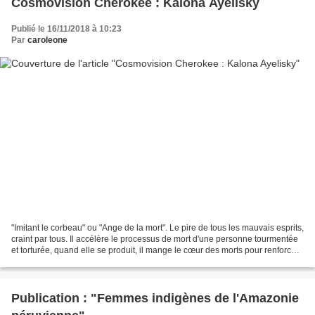
Cosmovision Cherokee : Kalona Ayelisky
Publié le 16/11/2018 à 10:23
Par
caroleone
"Imitant le corbeau" ou "Ange de la mort". Le pire de tous les mauvais esprits,
craint par tous. Il accélère le processus de mort d'une personne tourmentée
et torturée, quand elle se produit, il mange le cœur des morts pour renforcer
sa propre force vitale,...
Publication : "Femmes indigènes de l'Amazonie