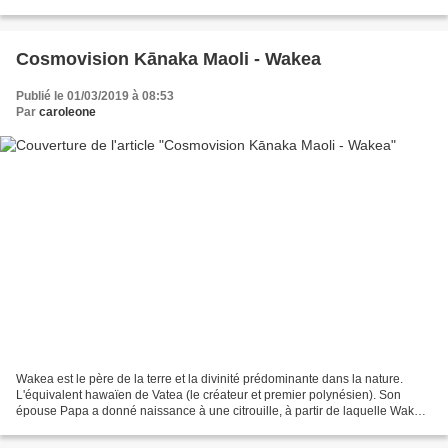
Ce resguardo est construit dans les...
Cosmovision Kānaka Maoli - Wakea
Publié le 01/03/2019 à 08:53
Par
caroleone
Wakea est le père de la terre et la divinité prédominante dans la nature.
L'équivalent hawaïen de Vatea (le créateur et premier polynésien). Son
épouse Papa a donné naissance à une citrouille, à partir de laquelle Wakea
a formé la voûte du ciel. Une version...