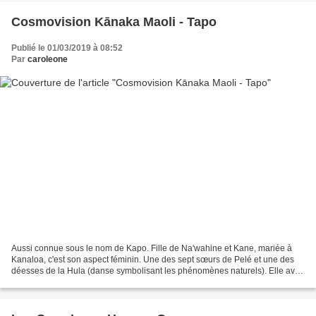
Cosmovision Kānaka Maoli - Tapo
Publié le 01/03/2019 à 08:52
Par
caroleone
Aussi connue sous le nom de Kapo. Fille de Na'wahine et Kane, mariée à
Kanaloa, c'est son aspect féminin. Une des sept sœurs de Pelé et une des
déesses de la Hula (danse symbolisant les phénomènes naturels). Elle avait
un vagin amovible, qu'elle utilisait...