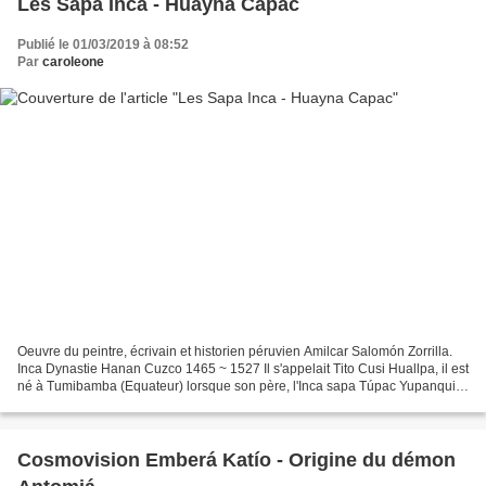
Les Sapa Inca - Huayna Capac
Publié le 01/03/2019 à 08:52
Par
caroleone
Oeuvre du peintre, écrivain et historien péruvien Amilcar Salomón Zorrilla.
Inca Dynastie Hanan Cuzco 1465 ~ 1527 Il s'appelait Tito Cusi Huallpa, il est
né à Tumibamba (Equateur) lorsque son père, l'Inca sapa Túpac Yupanqui,
faisait campagne contre les...
Cosmovision Emberá Katío - Origine du démon