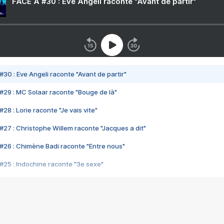
FACE A #30 : Eve Angeli raconte "Avant de partir"
#30 : Eve Angeli raconte "Avant de partir"
#29 : MC Solaar raconte "Bouge de là"
28 : Lorie raconte "Je vais vite"
#27 : Christophe Willem raconte "Jacques a dit"
#26 : Chimène Badi raconte "Entre nous"
#25 : Indochine raconte "3e sexe"
#24 : Zaho raconte "C'est chelou"
#23 : Patrick Bruel raconte "Au café des délices"
#22 : Kyo raconte "Le chemin"