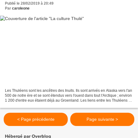
Publié le 28/02/2019 à 20:49
Par
caroleone
Les Thuléens sont les ancêtres des Inuits. Ils sont arrivés en Alaska vers l'an
500 de notre ère et se sont étendus vers l'ouest dans tout l'Arctique ; environ
1 200 d'entre eux étaient déjà au Groenland. Les liens entre les Thuléens et
les Inuits sont...
< Page précédente
Page suivante >
Hébergé par Overblog