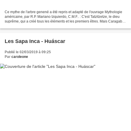
Ce mythe de l'arbre genené a été repris et adapté de l'ouvrage Mythologie
américaine, par R.P. Mariano Izquierdo, C.M.F.. : C'est Tatzitzetze, le dieu
suprême, qui a créé tous les éléments et les premiers êtres. Mais Caragabí
était l'ordinateur et le...
Les Sapa Inca - Huáscar
Publié le 02/03/2019 à 09:25
Par
caroleone