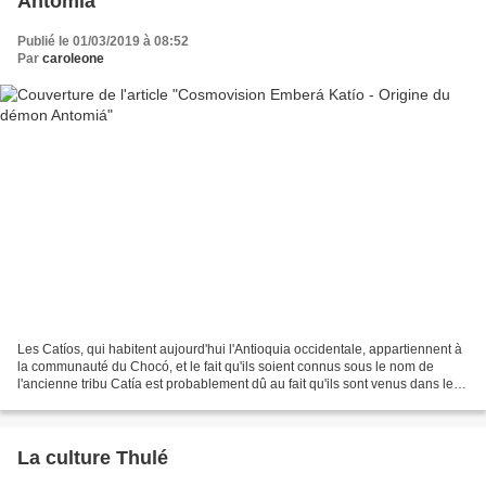
Antomiá
Publié le 01/03/2019 à 08:52
Par
caroleone
Les Catíos, qui habitent aujourd'hui l'Antioquia occidentale, appartiennent à
la communauté du Chocó, et le fait qu'ils soient connus sous le nom de
l'ancienne tribu Catía est probablement dû au fait qu'ils sont venus dans les
siècles suivants pour occuper...
La culture Thulé