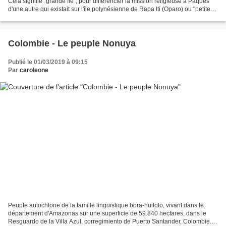
Cela signifie "grande île", pour différencier la mission religieuse à Pâques
d'une autre qui existait sur l'île polynésienne de Rapa Iti (Oparo) ou "petite
île". Noms autochtones...
Colombie - Le peuple Nonuya
Publié le 01/03/2019 à 09:15
Par
caroleone
Peuple autochtone de la famille linguistique bora-huitoto, vivant dans le
département d'Amazonas sur une superficie de 59.840 hectares, dans le
Resguardo de la Villa Azul, corregimiento de Puerto Santander, Colombie.