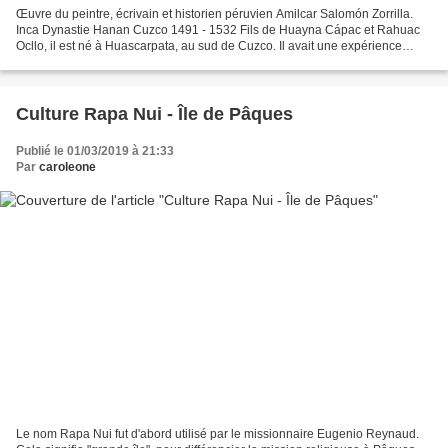
Œuvre du peintre, écrivain et historien péruvien Amilcar Salomón Zorrilla.
Inca Dynastie Hanan Cuzco 1491 - 1532 Fils de Huayna Cápac et Rahuac
Ocllo, il est né à Huascarpata, au sud de Cuzco. Il avait une expérience
administrative en tant qu'Incap Rantin...
Culture Rapa Nui - Île de Pâques
Publié le 01/03/2019 à 21:33
Par
caroleone
Le nom Rapa Nui fut d'abord utilisé par le missionnaire Eugenio Reynaud.