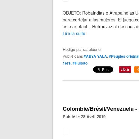
OBJETO: RobaIndias o Atrapaindias US
para cortejar a las mujeres. El juego 
este artefact... Retrouvez ci-dessous d
Lire la suite
Rédigé par
caroleone
Publié dans
#ABYA YALA
,
#Peuples origina
1ers
,
#Huitoto
R
Colombie/Brésil/Venezuela -
Publié le 28 Avril 2019