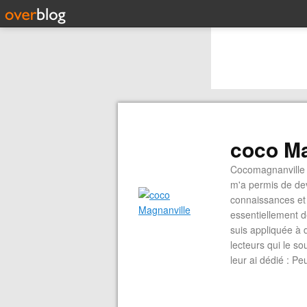
coco Ma
Cocomagnanville 
m'a permis de dev
connaissances et 
essentiellement d
suis appliquée à 
lecteurs qui le s
leur ai dédié : P