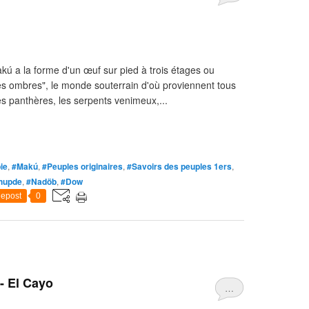
kú a la forme d'un œuf sur pied à trois étages ou
es ombres", le monde souterrain d'où proviennent tous
s panthères, les serpents venimeux,...
ie
,
#Makú
,
#Peuples originaires
,
#Savoirs des peuples 1ers
,
hupde
,
#Nadöb
,
#Dow
epost
0
- El Cayo
…