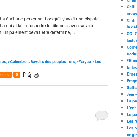
Chili
mouve
tta était une personne. Lorsqu'il y avait une dispute
Chili
tta qui aidait à résoudre le dilemme avec sa voix
la dé
si un paiement devait être déterminé,...
COLO
lectu
Conte
tradui
#Ela
ires
,
#Colombie
,
#Savoirs des peuples 1ers
,
#Wayuu
,
#Les
Enla
Ernes
epost
0
Frag
Galli
Jean
La pa
L'éch
Le pet
…
Les f
Les o
origi