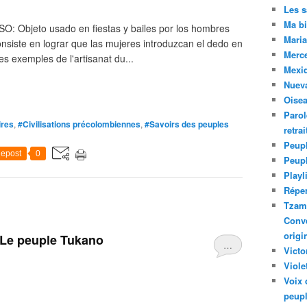
Les 
Ma bi
O: Objeto usado en fiestas y bailes por los hombres
Maria
consiste en lograr que las mujeres introduzcan el dedo en
Merc
es exemples de l'artisanat du...
Mexiq
Nuev
Oise
Parol
ires
,
#Civilisations précolombiennes
,
#Savoirs des peuples
retra
Peupl
epost
0
Peup
Playl
Réper
Tzam.
Conve
origi
 Le peuple Tukano
…
Victo
Viole
Voix 
peupl