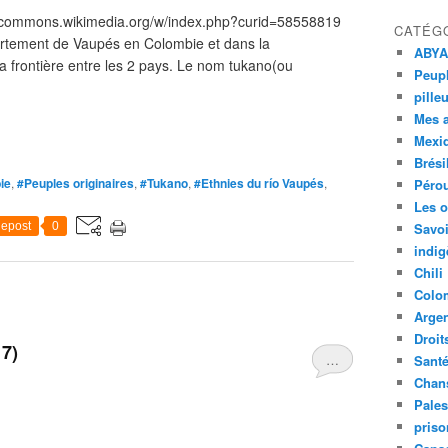
//commons.wikimedia.org/w/index.php?curid=58558819
CATÉG
artement de Vaupés en Colombie et dans la
ABYA
a frontière entre les 2 pays. Le nom tukano(ou
Peupl
pille
Mes 
Mexi
Brési
ie
,
#Peuples originaires
,
#Tukano
,
#Ethnies du río Vaupés
,
Péro
Les o
epost
0
Savoi
indig
Chili
Colo
Argen
Droit
17)
…
Sant
Chan
Pales
priso