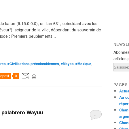
e katun (9.15.0.0.0), en l'an 631, coïncidant avec les
veur"), seigneur de la ville, dépendant du souverain de
iode : Premiers peuplements...
NEWSL
Abonnez
articles 
ires
,
#Civilisations précolombiennes
,
#Mayas
,
#Mexique
,
Email
epost
0
PAGES
Actua
Au co
réper
Chans
e palabrero Wayuu
…
argen
Chans
Chan