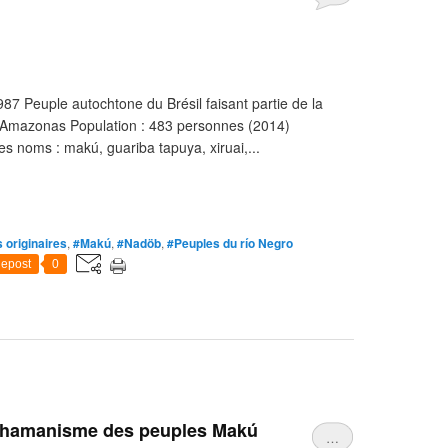
987 Peuple autochtone du Brésil faisant partie de la
t d'Amazonas Population : 483 personnes (2014)
es noms : makú, guariba tapuya, xiruai,...
 originaires
,
#Makú
,
#Nadöb
,
#Peuples du río Negro
epost
0
 chamanisme des peuples Makú
…