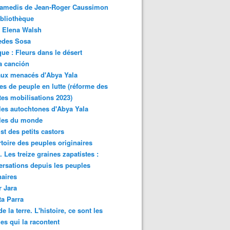
samedis de Jean-Roger Caussimon
bliothèque
 Elena Walsh
edes Sosa
ue : Fleurs dans le désert
a canción
aux menacés d'Abya Yala
es de peuple en lutte (réforme des
ites mobilisations 2023)
es autochtones d'Abya Yala
les du monde
ist des petits castors
toire des peuples originaires
 Les treize graines zapatistes :
rsations depuis les peuples
naires
r Jara
ta Parra
de la terre. L'histoire, ce sont les
es qui la racontent