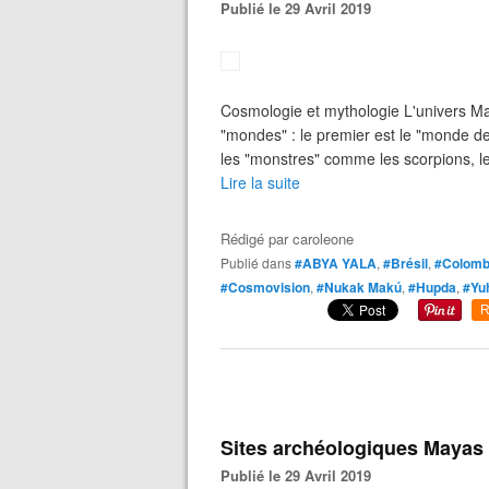
Publié le 29 Avril 2019
Cosmologie et mythologie L'univers Ma
"mondes" : le premier est le "monde d
les "monstres" comme les scorpions, le
Lire la suite
Rédigé par
caroleone
Publié dans
#ABYA YALA
,
#Brésil
,
#Colomb
#Cosmovision
,
#Nukak Makú
,
#Hupda
,
#Yu
R
Sites archéologiques Mayas 
Publié le 29 Avril 2019