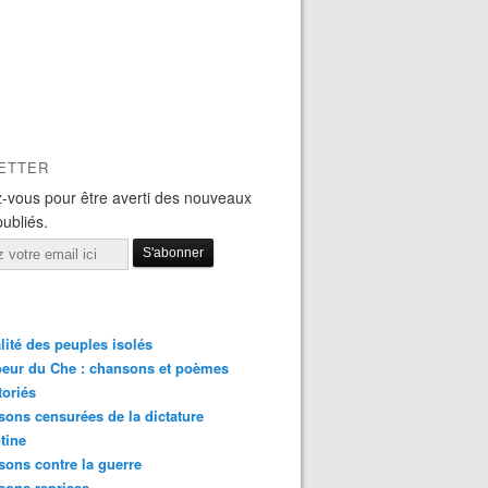
ETTER
-vous pour être averti des nouveaux
publiés.
lité des peuples isolés
eur du Che : chansons et poèmes
toriés
ons censurées de la dictature
tine
ons contre la guerre
sons reprises