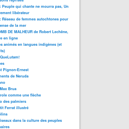
 : Peuple qui chante ne mourra pas, Un
ment libérateur
 : Réseau de femmes autochtones pour
fense de la mer
MB DE MALHEUR de Robert Lechêne,
re en ligne
s animés en langues indigènes (et
ts)
sQueLutam!
ces
t Pignon-Ernest
ments de Neruda
ano
-Max Brua
role comme une flèche
o des palmiers
it Ferrat illustré
élins
iseaux dans la culture des peuples
naires