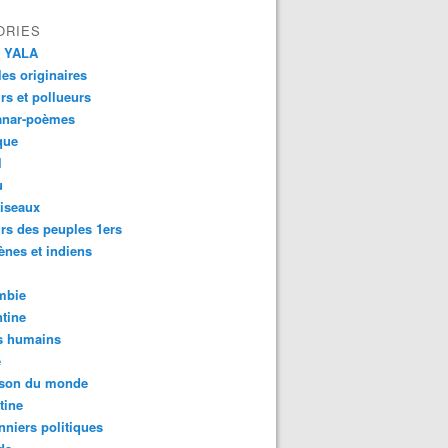
ORIES
 YALA
es originaires
urs et pollueurs
anar-poèmes
que
l
u
iseaux
rs des peuples 1ers
ènes et indiens
mbie
tine
s humains
é
son du monde
tine
nniers politiques