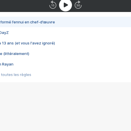
nsformé l’ennui en chef-d’œuvre
 DayZ
 a 13 ans (et vous l'avez ignoré)
e (littéralement)
im Rayan
 toutes les règles
s les jeux vidéo
us choquant de Rockstar ? - Le scandale BULLY
e plus moche de Steam
du RÊVE tourne au CAUCHEMAR
pendant 8 heures