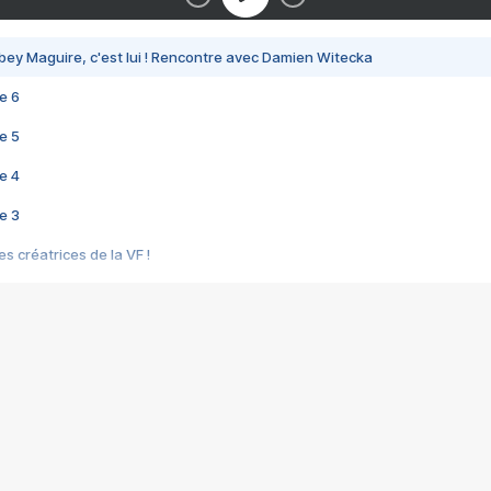
bey Maguire, c'est lui ! Rencontre avec Damien Witecka
e 6
e 5
e 4
e 3
s créatrices de la VF !
e 2
e 1
e Mektoub My Love arrive enfin ! Rencontre avec Shaïn Boumedine et Sal
i : après Toni en famille
elle réalise le bouleversant Dites lui que je l'aime