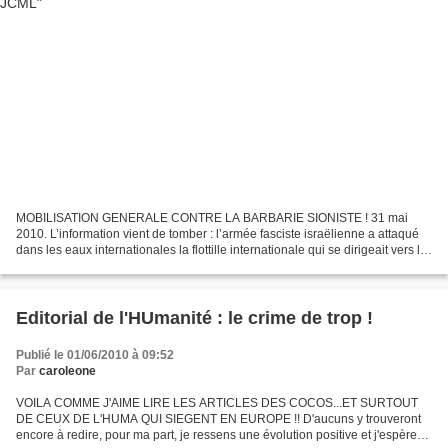
MOBILISATION GENERALE CONTRE LA BARBARIE SIONISTE ! 31 mai
2010. L’information vient de tomber : l’armée fasciste israëlienne a attaqué
dans les eaux internationales la flottille internationale qui se dirigeait vers la
bande de Gaza afin d’y acheminer...
Editorial de l'HUmanité : le crime de trop !
Publié le 01/06/2010 à 09:52
Par
caroleone
VOILA COMME J'AIME LIRE LES ARTICLES DES COCOS...ET SURTOUT
DE CEUX DE L'HUMA QUI SIEGENT EN EUROPE !! D'aucuns y trouveront
encore à redire, pour ma part, je ressens une évolution positive et j'espère