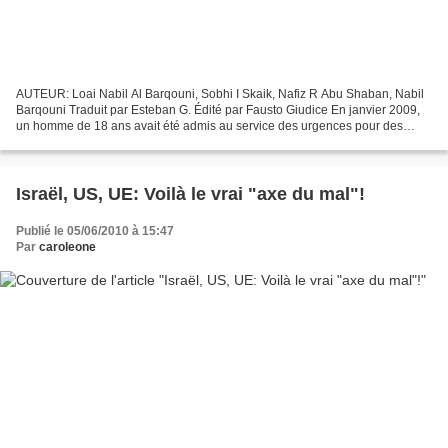
AUTEUR: Loai Nabil Al Barqouni, Sobhi I Skaik, Nafiz R Abu Shaban, Nabil
Barqouni Traduit par Esteban G. Édité par Fausto Giudice En janvier 2009,
un homme de 18 ans avait été admis au service des urgences pour des
blessures résultant d’une attaque par...
Israël, US, UE: Voilà le vrai "axe du mal"!
Publié le 05/06/2010 à 15:47
Par
caroleone