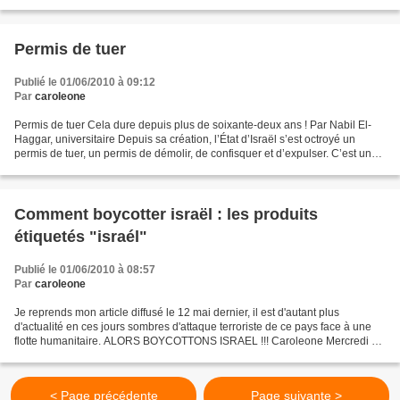
que les lignes communistes "rouges" commenceront...
Permis de tuer
Publié le 01/06/2010 à 09:12
Par
caroleone
Permis de tuer Cela dure depuis plus de soixante-deux ans ! Par Nabil El-
Haggar, universitaire Depuis sa création, l’État d’Israël s’est octroyé un
permis de tuer, un permis de démolir, de confisquer et d’expulser. C’est un
permis d’exception dans un...
Comment boycotter israël : les produits
étiquetés "israél"
Publié le 01/06/2010 à 08:57
Par
caroleone
Je reprends mon article diffusé le 12 mai dernier, il est d'autant plus
d'actualité en ces jours sombres d'attaque terroriste de ce pays face à une
flotte humanitaire. ALORS BOYCOTTONS ISRAEL !!! Caroleone Mercredi 12
mai 2010 3 12 /05 /2010 07:39 Comment...
< Page précédente
Page suivante >