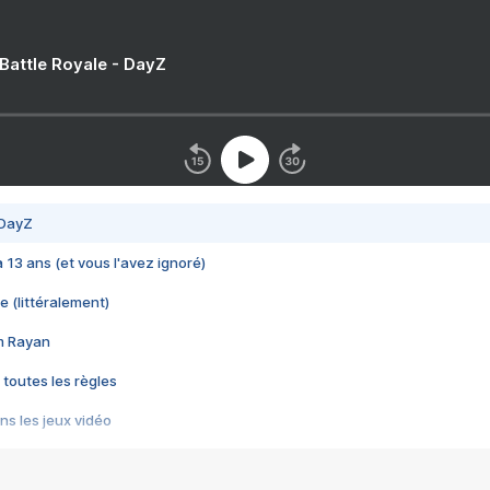
 Battle Royale - DayZ
 DayZ
 a 13 ans (et vous l'avez ignoré)
e (littéralement)
im Rayan
 toutes les règles
s les jeux vidéo
us choquant de Rockstar ? - Le scandale BULLY