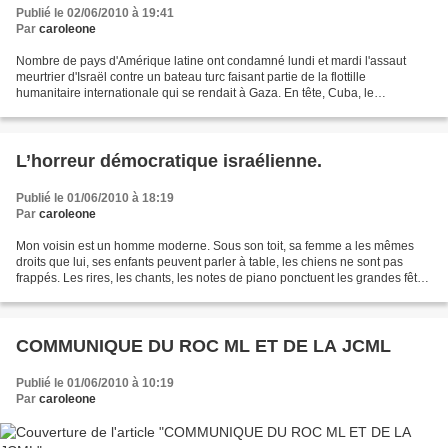
Publié le 02/06/2010 à 19:41
Par
caroleone
Nombre de pays d'Amérique latine ont condamné lundi et mardi l'assaut
meurtrier d'Israël contre un bateau turc faisant partie de la flottille
humanitaire internationale qui se rendait à Gaza. En tête, Cuba, le
Venezuela, la Bolivie, l'Equateur et le Salvador,...
L’horreur démocratique israélienne.
Publié le 01/06/2010 à 18:19
Par
caroleone
Mon voisin est un homme moderne. Sous son toit, sa femme a les mêmes
droits que lui, ses enfants peuvent parler à table, les chiens ne sont pas
frappés. Les rires, les chants, les notes de piano ponctuent les grandes fêtes
qu’il donne dans sa riche maison....
COMMUNIQUE DU ROC ML ET DE LA JCML
Publié le 01/06/2010 à 10:19
Par
caroleone