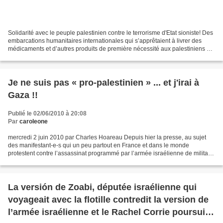
Solidarité avec le peuple palestinien contre le terrorisme d'Etat sioniste! Des
embarcations humanitaires internationales qui s’apprêtaient à livrer des
médicaments et d’autres produits de première nécessité aux palestiniens de
Gaza, plongés dans l’horreur...
Je ne suis pas « pro-palestinien » ... et j'irai à
Gaza !!
Publié le 02/06/2010 à 20:08
Par
caroleone
mercredi 2 juin 2010 par Charles Hoareau Depuis hier la presse, au sujet
des manifestant-e-s qui un peu partout en France et dans le monde
protestent contre l’assassinat programmé par l’armée israélienne de militant-
e-s pacifistes, parle de militant-e-s...
La versión de Zoabi, députée israélienne qui
voyageait avec la flotille contredit la version de
l’armée israélienne et le Rachel Corrie poursuit