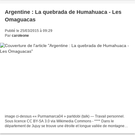
Argentine : La quebrada de Humahuaca - Les
Omaguacas
Publié le 25/03/2015 à 09:29
Par
caroleone
image ci-dessus «« Purmamarca04 » parIdobi (talk) — Travail personnel.
Sous licence CC BY-SA 3.0 via Wikimedia Commons - **** Dans le
département de Jujuy se trouve une étroite et longue vallée de montagne
aride flanquée par le haut plateau de la puna...