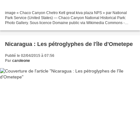
image « Chaco Canyon Chetro Ketl great kiva plaza NPS » par National
Park Service (United States) — Chaco Canyon National Historical Park:
Photo Gallery. Sous licence Domaine public via Wikimedia Commons -
Saravask **** Suite de l'article sur les Anasazis...
Nicaragua : Les pétroglyphes de l'île d'Ometepe
Publié le 02/04/2015 à 07:56
Par
caroleone