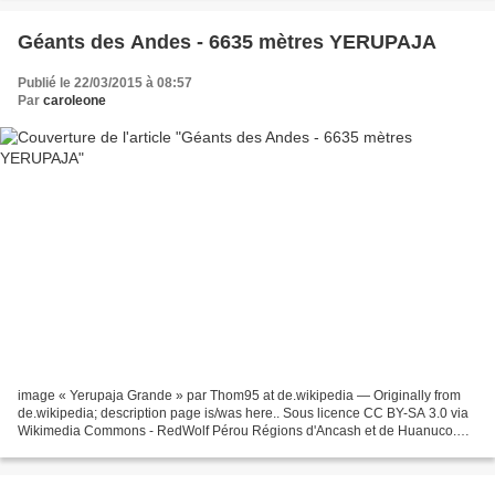
Géants des Andes - 6635 mètres YERUPAJA
Publié le 22/03/2015 à 08:57
Par
caroleone
image « Yerupaja Grande » par Thom95 at de.wikipedia — Originally from
de.wikipedia; description page is/was here.. Sous licence CC BY-SA 3.0 via
Wikimedia Commons - RedWolf Pérou Régions d'Ancash et de Huanuco.
Cordillère Huyahuash. Il est le plus haut...