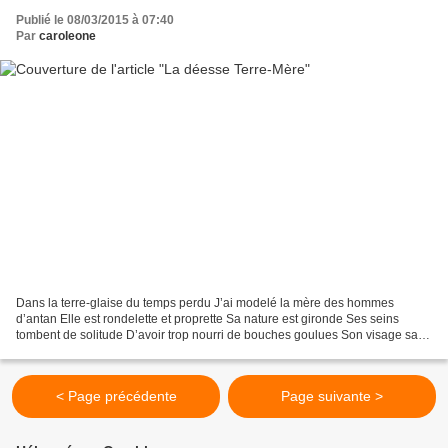
Publié le 08/03/2015 à 07:40
Par
caroleone
Dans la terre-glaise du temps perdu J’ai modelé la mère des hommes
d’antan Elle est rondelette et proprette Sa nature est gironde Ses seins
tombent de solitude D’avoir trop nourri de bouches goulues Son visage sans
yeux Peut faire penser qu’elle est madame...
< Page précédente
Page suivante >