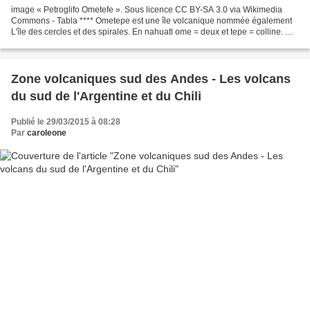
image « Petroglifo Ometefe ». Sous licence CC BY-SA 3.0 via Wikimedia
Commons - Tabla **** Ometepe est une île volcanique nommée également
L'île des cercles et des spirales. En nahuatl ome = deux et tepe = colline. Ce
sont les volcans Maderas et Conception...
Zone volcaniques sud des Andes - Les volcans
du sud de l'Argentine et du Chili
Publié le 29/03/2015 à 08:28
Par
caroleone