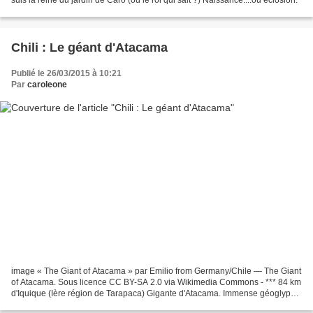
Chili : Le géant d'Atacama
Publié le 26/03/2015 à 10:21
Par
caroleone
image « The Giant of Atacama » par Emilio from Germany/Chile — The Giant
of Atacama. Sous licence CC BY-SA 2.0 via Wikimedia Commons - *** 84 km
d'Iquique (Ière région de Tarapaca) Gigante d'Atacama. Immense géoglyphe
anthropomorphique de 86 mètres de...