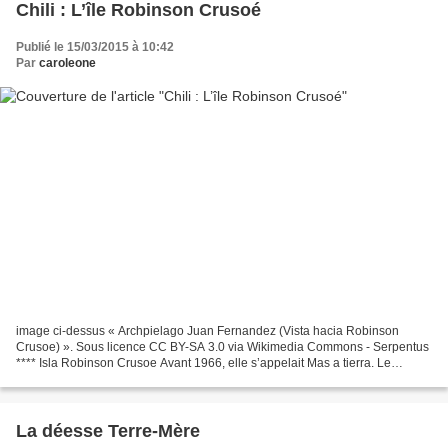
Chili : L’île Robinson Crusoé
Publié le 15/03/2015 à 10:42
Par
caroleone
image ci-dessus « Archpielago Juan Fernandez (Vista hacia Robinson
Crusoe) ». Sous licence CC BY-SA 3.0 via Wikimedia Commons - Serpentus
**** Isla Robinson Crusoe Avant 1966, elle s’appelait Mas a tierra. Le
gouvernement chilien décide de la renommer...
La déesse Terre-Mère