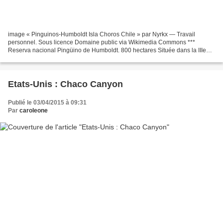
image « Pinguinos-Humboldt Isla Choros Chile » par Nyrkx — Travail
personnel. Sous licence Domaine public via Wikimedia Commons ***
Reserva nacional Pingüino de Humboldt. 800 hectares Située dans la IIIe
région d’Atacama et la IVe région de Coquimbo,...
Etats-Unis : Chaco Canyon
Publié le 03/04/2015 à 09:31
Par
caroleone