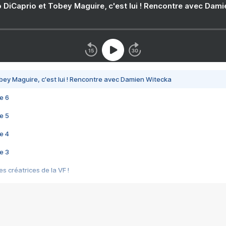
 DiCaprio et Tobey Maguire, c'est lui ! Rencontre avec Dam
bey Maguire, c'est lui ! Rencontre avec Damien Witecka
e 6
e 5
e 4
e 3
s créatrices de la VF !
e 2
e 1
e Mektoub My Love arrive enfin ! Rencontre avec Shaïn Boumedine et Sal