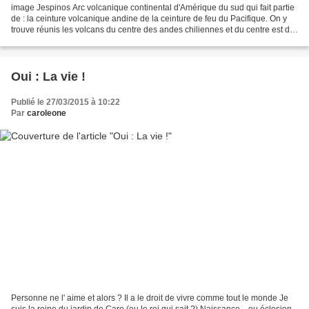
image Jespinos Arc volcanique continental d'Amérique du sud qui fait partie
de : la ceinture volcanique andine de la ceinture de feu du Pacifique. On y
trouve réunis les volcans du centre des andes chiliennes et du centre est de
l'Argentine (volcans compris...
Oui : La vie !
Publié le 27/03/2015 à 10:22
Par
caroleone
Personne ne l' aime et alors ? Il a le droit de vivre comme tout le monde Je
suis la reine du jardin de Caro (ou le roi qui sait ?) Naissance....ou éclosion.