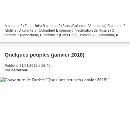
A comme ? (Etats-Unis) B comme ? (Brésil/Colombie/Venezuela) C comme ?
(Bolivie) D comme ? (Colombie) E comme ? (Fédération de Russie) G
comme ? (Venezuela) H comme ? (Etats-Unis) I comme ? (Guatemala) K
comme ? (Canada/Etats-Unis) L comme ? (Honduras/Salvador) M...
Quelques peuples (janvier 2018)
Publié le 31/01/2018 à 16:40
Par
caroleone