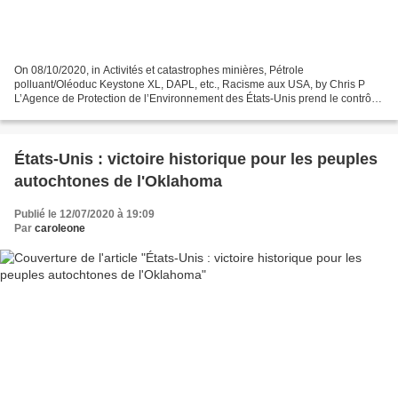
On 08/10/2020, in Activités et catastrophes minières, Pétrole
polluant/Oléoduc Keystone XL, DAPL, etc., Racisme aux USA, by Chris P
L’Agence de Protection de l’Environnement des États-Unis prend le contrôle
des terres indiennes d’Oklahoma pour y autoriser...
États-Unis : victoire historique pour les peuples
autochtones de l'Oklahoma
Publié le 12/07/2020 à 19:09
Par
caroleone