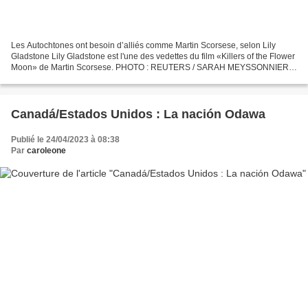
Les Autochtones ont besoin d’alliés comme Martin Scorsese, selon Lily
Gladstone Lily Gladstone est l'une des vedettes du film «Killers of the Flower
Moon» de Martin Scorsese. PHOTO : REUTERS / SARAH MEYSSONNIER
Radio-Canada Publié le 21 mai 2023 L’actrice...
Canadá/Estados Unidos : La nación Odawa
Publié le 24/04/2023 à 08:38
Par
caroleone