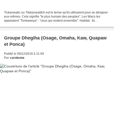
Tickanwatic ou Titskanwatitch est le terme qu'ils utilisaient pour se désigner
eux-mêmes. Cela signifie "le plus humain des peuples". Les Waco les
appelaient "Tonkaweya" : "ceux qui restent ensemble". Habitat : Ils
s'étendaient du centre-sud du Texas...
Groupe Dhegiha (Osage, Omaha, Kaw, Quapaw
et Ponca)
Publié le 09/12/2018 à 11:00
Par
caroleone