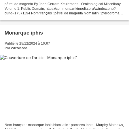
pétrel de magenta By John Gerrard Keulemans - Ornithological Miscellany.
Volume 1, Public Domain, https://commons.wikimedia.org/w/index.php?
curid=17571194 Nom français : pétrel de magenta Nom latin : pterodroma
magentae - Gigliolo Salvadori, 1869 Nom...
Monarque iphis
Publié le 25/12/2024 à 10:07
Par
caroleone
Nom français : monarque iphis Nom latin : pomarea iphis - Murphy Mathews,