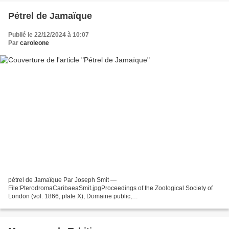
Pétrel de Jamaïque
Publié le 22/12/2024 à 10:07
Par
caroleone
pétrel de Jamaïque Par Joseph Smit —
File:PterodromaCaribaeaSmit.jpgProceedings of the Zoological Society of
London (vol. 1866, plate X), Domaine public,
https://commons.wikimedia.org/w/index.php?curid=21054462 Nom français :
pétrel de Jamaïque Nom latin...