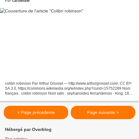
Par
caroleone
colibri robinson Par Arthur Grosset — http://www.arthurgrosset.com/, CC BY-
SA 3.0, https://commons.wikimedia.org/w/index.php?curid=15752289 Nom
français : colibri robinson Nom latin : sephanoides fernandensis - King, 1831
Nom espagnol (Chili) : picaflor...
< Page précédente
Page suivante >
Hébergé par Overblog