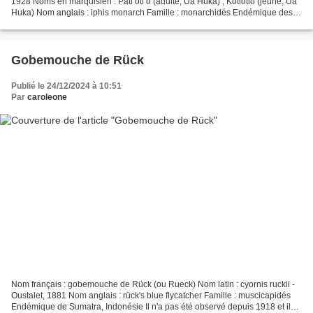
1928 Noms en marquisien : Pati’oti’o (adulte, Ua Huka) ; Kotiotio (jeune, Ua
Huka) Nom anglais : iphis monarch Famille : monarchidés Endémique des
îles Marquises, Polynésie française...
Gobemouche de Rück
Publié le 24/12/2024 à 10:51
Par
caroleone
Nom français : gobemouche de Rück (ou Rueck) Nom latin : cyornis ruckii -
Oustalet, 1881 Nom anglais : rück's blue flycatcher Famille : muscicapidés
Endémique de Sumatra, Indonésie Il n'a pas été observé depuis 1918 et il