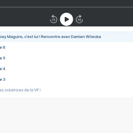
bey Maguire, c'est lui ! Rencontre avec Damien Witecka
e 6
e 5
e 4
e 3
s créatrices de la VF !
e 2
e 1
e Mektoub My Love arrive enfin ! Rencontre avec Shaïn Boumedine et Sal
i : après Toni en famille