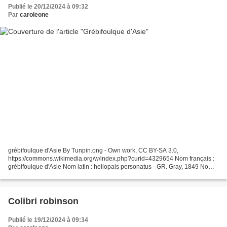
Publié le 20/12/2024 à 09:32
Par
caroleone
grébifoulque d'Asie By Tunpin.ong - Own work, CC BY-SA 3.0,
https://commons.wikimedia.org/w/index.php?curid=4329654 Nom français :
grébifoulque d'Asie Nom latin : heliopais personatus - GR. Gray, 1849 Nom
anglais : masked finfoot Famille : heliornithidés...
Colibri robinson
Publié le 19/12/2024 à 09:34