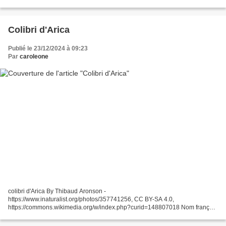
n'est connu que 4 spécimens collectés...
Colibri d'Arica
Publié le 23/12/2024 à 09:23
Par
caroleone
colibri d'Arica By Thibaud Aronson -
https://www.inaturalist.org/photos/357741256, CC BY-SA 4.0,
https://commons.wikimedia.org/w/index.php?curid=148807018 Nom français
: colibri d'Arica Nom latin : eulida yarrellii - Bourcier, 1847 Nom espagnol
(Chili)...