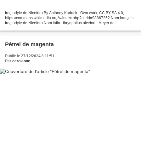
troglodyte de Nicéforo By Anthony Kaduck - Own work, CC BY-SA 4.0,
https://commons.wikimedia.org/w/index.php?curid=98867252 Nom français :
troglodyte de Nicéforo Nom latin : thryophilus nicefori - Meyer de
Schauensee, 1946 Nom espagnol (Colombie) : cucarachero...
Pétrel de magenta
Publié le 27/12/2024 à 11:51
Par
caroleone