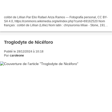
colibri de Lillian Par Elio Rafael Ariza Ramos — Fotografía personal, CC BY-
SA 4.0, https://commons.wikimedia.org/w/index.php?curid=69162520 Nom
français : colibri de Lillian (Lillie) Nom latin : chrysuronia lilliae - Stone, 1917
Nom espagnol ( Colombie)...
Troglodyte de Nicéforo
Publié le 28/12/2024 à 10:18
Par
caroleone