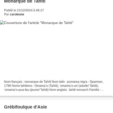
Monarque de Tahiti
Publié le 21/12/2024 à 08:17
Par
caroleone
Nom français : monarque de Tahiti Nom latin : pomarea nigra - Sparman,
1786 Noms tahitiens : Omama’o (Tahiti), ‘omama’o-uri (adulte/ Tahiti),
‘omama’o-pua-fau (jeune/ Tahiti) Nom anglais : tahiti monarch Famille :
monarchidés Endémique de Tahiti en Polynésie...
Grébifoulque d'Asie